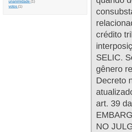
unanimidade
(1)
votos
(1)
consubst
relaciona
crédito tr
interpos
SELIC. S
gênero re
Decreto n
atualizad
art. 39 d
EMBARG
NO JULG