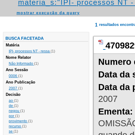
materia_s:"IPI- processos NT - r
mostrar execução da query
1
resultados encont
BUSCA FACETADA
470982
Matéria
IPI- processos NT - ressa
(1)
Nome Relator
Numero 
Não Informado
(1)
Ano Sessão
Data da 
0006
(1)
Ano Publicação
Data da 
2007
(1)
Decisão
2007
ao
(1)
de
(1)
Ementa:
negou
(1)
por
(1)
OMISSÃO
provimento
(1)
recurso
(1)
se
(1)
quando d