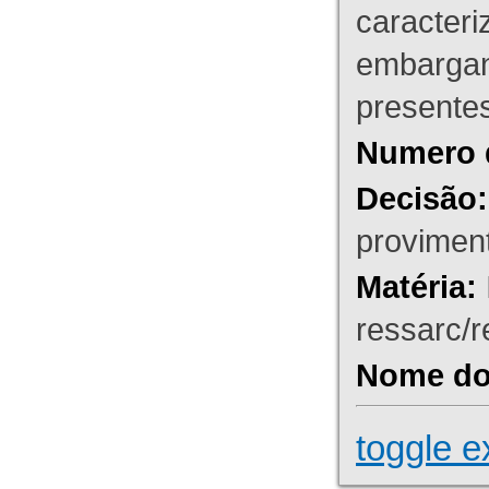
caracteri
embargant
presente
Numero 
Decisão:
proviment
Matéria:
ressarc/re
Nome do 
toggle e