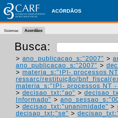
ACÓRDÃOS
Acordãos
Sistemas:
Busca:
>
ano_publicacao_s:"2007"
>
a
ano_publicacao_s:"2007"
>
dec
>
materia_s:"IPI- processos NT
ressarc/restituição/bnf_fiscal(ex
materia_s:"IPI- processos NT - r
>
decisao_txt:"ao"
>
decisao_tx
Informado"
>
ano_sessao_s:"0
>
decisao_txt:"unanimidade"
>
decisao_txt:"se"
>
decisao_txt: