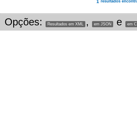
1
resultados encontr
Opções:
,
e
Resultados em XML
em JSON
em 