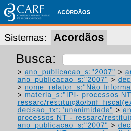
ACÓRDÃOS
Acordãos
Sistemas:
Busca:
>
ano_publicacao_s:"2007"
>
a
ano_publicacao_s:"2007"
>
dec
>
nome_relator_s:"Não Informa
>
materia_s:"IPI- processos NT
ressarc/restituição/bnf_fiscal(ex
decisao_txt:"unanimidade"
>
a
processos NT - ressarc/restituiç
ano_publicacao_s:"2007"
>
dec