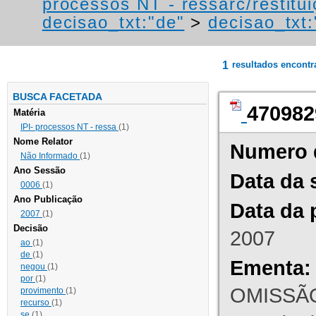
processos NT - ressarc/restituiç
decisao_txt:"de"
>
decisao_txt:
1
resultados encont
BUSCA FACETADA
470982
Matéria
IPI- processos NT - ressa
(1)
Nome Relator
Numero 
Não Informado
(1)
Ano Sessão
Data da 
0006
(1)
Ano Publicação
Data da 
2007
(1)
Decisão
2007
ao
(1)
de
(1)
Ementa:
negou
(1)
por
(1)
OMISSÃO
provimento
(1)
recurso
(1)
se
(1)