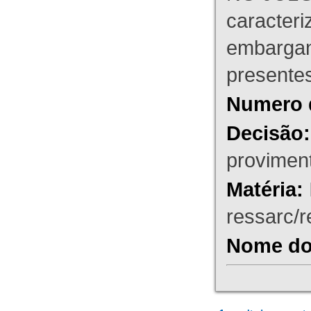
caracteri
embargant
presente
Numero 
Decisão:
proviment
Matéria:
ressarc/re
Nome do 