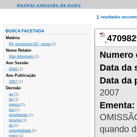
mostrar execução da query
1
resultados encont
BUSCA FACETADA
470982
Matéria
IPI- processos NT - ressa
(1)
Nome Relator
Numero 
Não Informado
(1)
Ano Sessão
Data da 
0006
(1)
Ano Publicação
Data da 
2007
(1)
Decisão
2007
ao
(1)
de
(1)
Ementa:
negou
(1)
por
(1)
OMISSÃO
provimento
(1)
recurso
(1)
se
(1)
quando d
unanimidade
(1)
votos
(1)