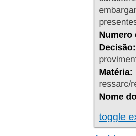
embargant
presente
Numero 
Decisão:
proviment
Matéria:
ressarc/re
Nome do 
toggle e