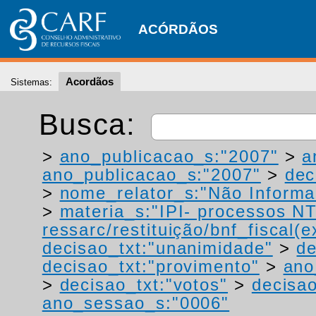
ACÓRDÃOS
Acordãos
Sistemas:
Busca:
>
ano_publicacao_s:"2007"
>
a
ano_publicacao_s:"2007"
>
dec
>
nome_relator_s:"Não Informa
>
materia_s:"IPI- processos NT
ressarc/restituição/bnf_fiscal(ex
decisao_txt:"unanimidade"
>
de
decisao_txt:"provimento"
>
ano
>
decisao_txt:"votos"
>
decisao
ano_sessao_s:"0006"