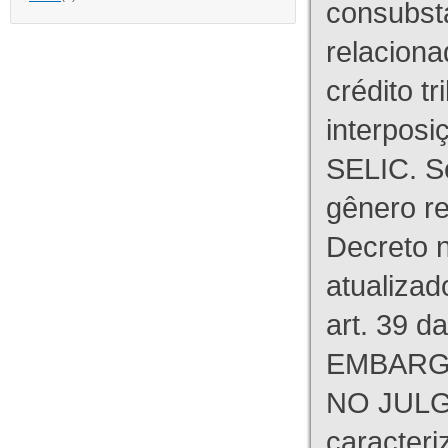
consubst
relaciona
crédito tr
interpos
SELIC. S
gênero re
Decreto n
atualizad
art. 39 d
EMBARG
NO JULG
caracteri