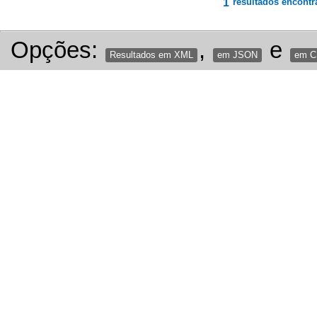
1
resultados encontr
Opções:
,
e
Resultados em XML
em JSON
em 