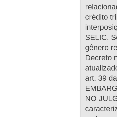
relaciona
crédito tr
interpos
SELIC. S
gênero re
Decreto n
atualizad
art. 39 d
EMBARG
NO JULG
caracteri