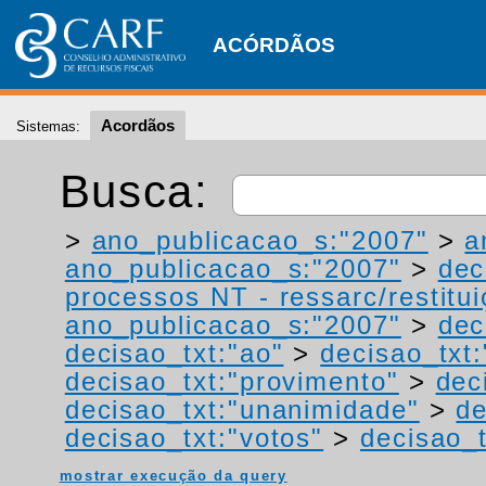
ACÓRDÃOS
Acordãos
Sistemas:
Busca:
>
ano_publicacao_s:"2007"
>
a
ano_publicacao_s:"2007"
>
dec
processos NT - ressarc/restituiç
ano_publicacao_s:"2007"
>
dec
decisao_txt:"ao"
>
decisao_txt
decisao_txt:"provimento"
>
dec
decisao_txt:"unanimidade"
>
de
decisao_txt:"votos"
>
decisao_
mostrar execução da query