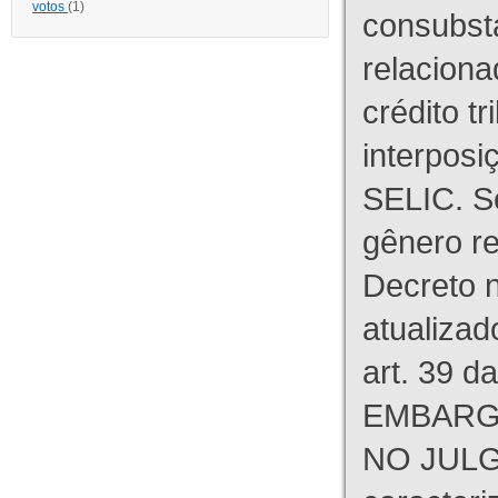
votos
(1)
consubst
relaciona
crédito tr
interpos
SELIC. S
gênero re
Decreto n
atualizad
art. 39 d
EMBARG
NO JULG