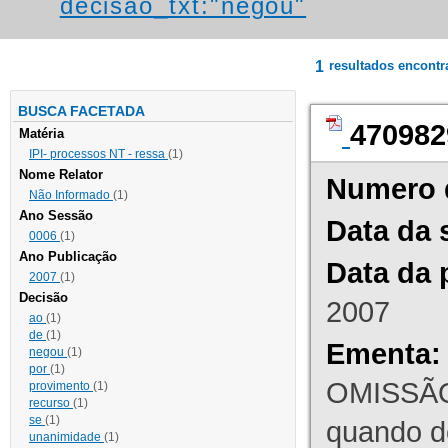
decisao_txt:"negou"
1
resultados encont
BUSCA FACETADA
470982
Matéria
IPI- processos NT - ressa
(1)
Nome Relator
Numero 
Não Informado
(1)
Ano Sessão
Data da 
0006
(1)
Ano Publicação
Data da 
2007
(1)
Decisão
2007
ao
(1)
de
(1)
Ementa:
negou
(1)
por
(1)
OMISSÃO
provimento
(1)
recurso
(1)
se
(1)
quando d
unanimidade
(1)