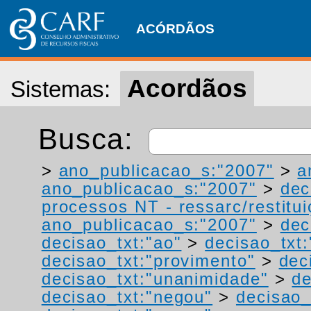
ACÓRDÃOS
Acordãos
Sistemas:
Busca:
>
ano_publicacao_s:"2007"
>
a
ano_publicacao_s:"2007"
>
dec
processos NT - ressarc/restituiç
ano_publicacao_s:"2007"
>
dec
decisao_txt:"ao"
>
decisao_txt
decisao_txt:"provimento"
>
dec
decisao_txt:"unanimidade"
>
de
decisao_txt:"negou"
>
decisao_