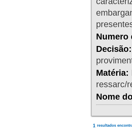
caracteri
embargant
presente
Numero 
Decisão:
proviment
Matéria:
ressarc/re
Nome do 
1
resultados encontr