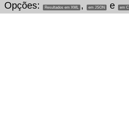
Opções:
,
e
Resultados em XML
em JSON
em 