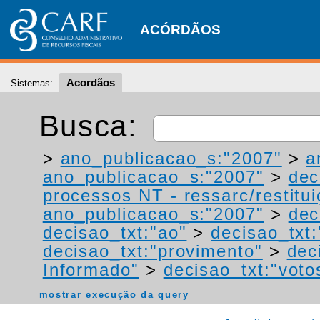
ACÓRDÃOS
Acordãos
Sistemas:
Busca:
>
ano_publicacao_s:"2007"
>
a
ano_publicacao_s:"2007"
>
dec
processos NT - ressarc/restituiç
ano_publicacao_s:"2007"
>
dec
decisao_txt:"ao"
>
decisao_txt
decisao_txt:"provimento"
>
dec
Informado"
>
decisao_txt:"voto
mostrar execução da query