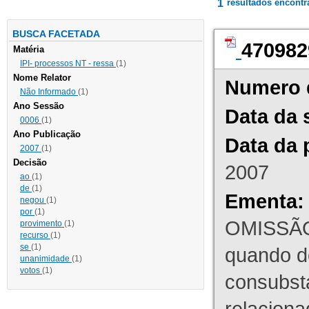
1
resultados encont
BUSCA FACETADA
470982
Matéria
IPI- processos NT - ressa
(1)
Nome Relator
Numero 
Não Informado
(1)
Ano Sessão
Data da 
0006
(1)
Ano Publicação
Data da 
2007
(1)
Decisão
2007
ao
(1)
de
(1)
Ementa:
negou
(1)
por
(1)
OMISSÃO
provimento
(1)
recurso
(1)
se
(1)
quando d
unanimidade
(1)
votos
(1)
consubst
relaciona