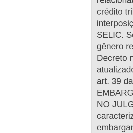
crédito tr
interpos
SELIC. S
gênero re
Decreto n
atualizad
art. 39 d
EMBARG
NO JULG
caracteri
embargant