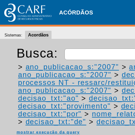
ACÓRDÃOS
Acordãos
Sistemas:
Busca:
>
ano_publicacao_s:"2007"
>
a
ano_publicacao_s:"2007"
>
dec
processos NT - ressarc/restituiç
ano_publicacao_s:"2007"
>
dec
decisao_txt:"ao"
>
decisao_txt
decisao_txt:"provimento"
>
dec
decisao_txt:"por"
>
nome_relat
>
decisao_txt:"de"
>
decisao_tx
mostrar execução da query