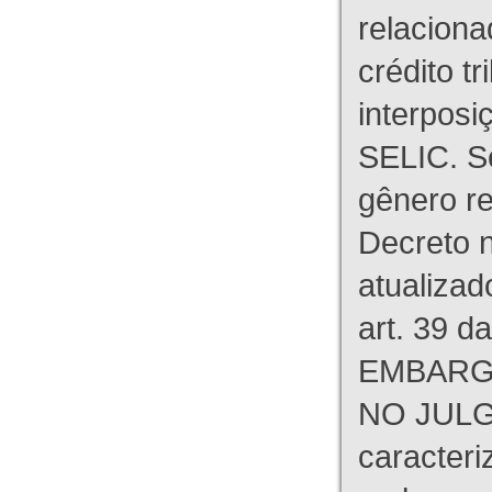
relaciona
crédito tr
interpos
SELIC. S
gênero re
Decreto n
atualizad
art. 39 d
EMBARG
NO JULG
caracteri