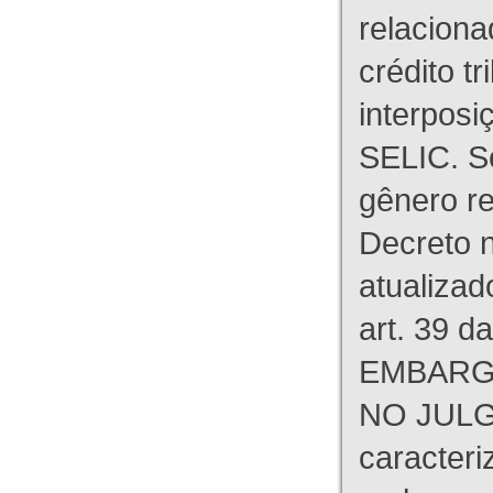
relaciona
crédito tr
interpos
SELIC. S
gênero re
Decreto n
atualizad
art. 39 d
EMBARG
NO JULG
caracteri