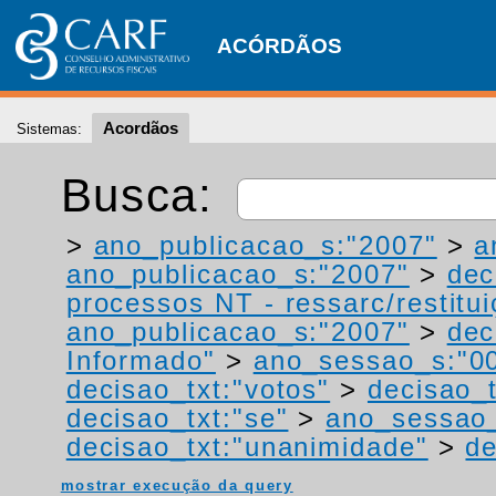
ACÓRDÃOS
Acordãos
Sistemas:
Busca:
>
ano_publicacao_s:"2007"
>
a
ano_publicacao_s:"2007"
>
dec
processos NT - ressarc/restituiç
ano_publicacao_s:"2007"
>
dec
Informado"
>
ano_sessao_s:"0
decisao_txt:"votos"
>
decisao_t
decisao_txt:"se"
>
ano_sessao_
decisao_txt:"unanimidade"
>
de
mostrar execução da query