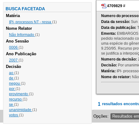
4709829
#
BUSCA FACETADA
Matéria
Numero do processo
Data da sessão:
Sun 
IPI- processos NT - ressa
(1)
Data da publicação:
T
Nome Relator
Ementa:
EMBARGOS DE
Não Informado
(1)
pedido relacionado co
Ano Sessão
uma espécie do gênero
0006
(1)
9.250/95. Recurso p
se justifica a interp
Ano Publicação
Numero da decisão:
2
2007
(1)
Decisão:
Por unanimid
Decisão
Matéria:
IPI- processos
ao
(1)
Nome do relator:
Não 
de
(1)
negou
(1)
por
(1)
provimento
(1)
recurso
(1)
1
resultados encontr
se
(1)
unanimidade
(1)
votos
(1)
Opções:
Resultados e