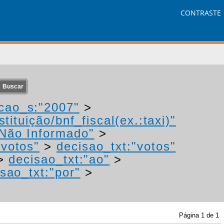
CONTRASTE
cao_s:"2007"
>
tituição/bnf_fiscal(ex.:taxi)"
"Não Informado"
>
"votos"
>
decisao_txt:"votos"
>
decisao_txt:"ao"
>
sao_txt:"por"
>
Página
1
de
1