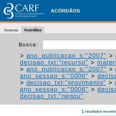
ACÓRDÃOS
Acordãos
Sistemas:
Busca:
>
ano_publicacao_s:"2007"
>
decisao_txt:"recurso"
>
materi
>
ano_publicacao_s:"2007"
>
ano_sessao_s:"0006"
>
decis
>
decisao_txt:"provimento"
>
ano_sessao_s:"0006"
>
decis
decisao_txt:"negou"
1
resultados encont