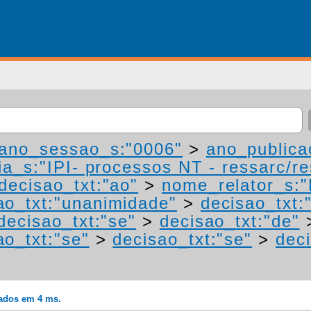
ano_sessao_s:"0006"
>
ano_publica
a_s:"IPI- processos NT - ressarc/res
decisao_txt:"ao"
>
nome_relator_s:
ao_txt:"unanimidade"
>
decisao_txt:
decisao_txt:"se"
>
decisao_txt:"de"
ao_txt:"se"
>
decisao_txt:"se"
>
deci
rados em 4 ms.