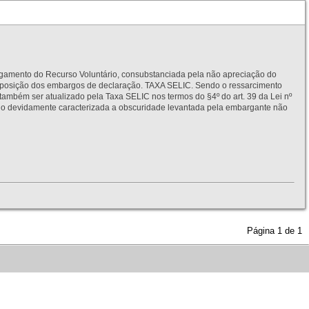
to do Recurso Voluntário, consubstanciada pela não apreciação do
interposição dos embargos de declaração. TAXA SELIC. Sendo o ressarcimento
também ser atualizado pela Taxa SELIC nos termos do §4º do art. 39 da Lei nº
idamente caracterizada a obscuridade levantada pela embargante não
Página
1
de
1