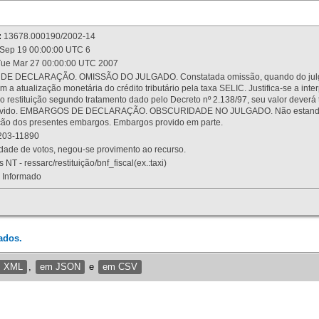
:
13678.000190/2002-14
Sep 19 00:00:00 UTC 6
ue Mar 27 00:00:00 UTC 2007
 DECLARAÇÃO. OMISSÃO DO JULGADO. Constatada omissão, quando do julgamen
m a atualização monetária do crédito tributário pela taxa SELIC. Justifica-se a 
 restituição segundo tratamento dado pelo Decreto nº 2.138/97, seu valor deverá 
rovido. EMBARGOS DE DECLARAÇÃO. OBSCURIDADE NO JULGADO. Não estando dev
osição dos presentes embargos. Embargos provido em parte.
03-11890
ade de votos, negou-se provimento ao recurso.
 NT - ressarc/restituição/bnf_fiscal(ex.:taxi)
Informado
ados.
m XML
,
em JSON
e
em CSV