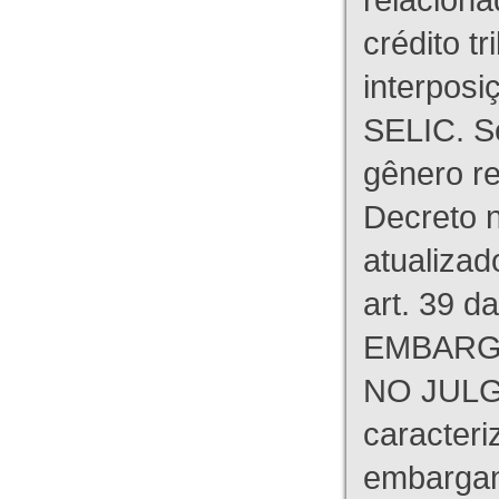
crédito tr
interpos
SELIC. S
gênero re
Decreto n
atualizad
art. 39 d
EMBARG
NO JULG
caracteri
embargant