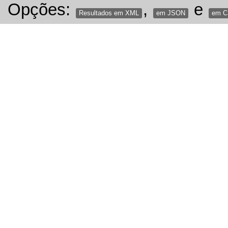
Opções:
,
e
Resultados em XML
em JSON
em 