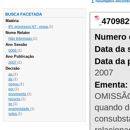
1
resultados encont
BUSCA FACETADA
470982
Matéria
IPI- processos NT - ressa
(1)
Nome Relator
Numero 
Não Informado
(1)
Ano Sessão
Data da 
0006
(1)
Ano Publicação
Data da 
2007
(1)
Decisão
2007
ao
(1)
de
(1)
Ementa:
negou
(1)
por
(1)
OMISSÃO
provimento
(1)
recurso
(1)
se
(1)
quando d
unanimidade
(1)
votos
(1)
consubst
relaciona