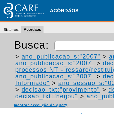
ACÓRDÃOS
Acordãos
Sistemas:
Busca:
>
ano_publicacao_s:"2007"
>
a
ano_publicacao_s:"2007"
>
dec
processos NT - ressarc/restituiç
ano_publicacao_s:"2007"
>
dec
Informado"
>
ano_sessao_s:"0
>
decisao_txt:"provimento"
>
d
decisao_txt:"negou"
>
ano_publ
mostrar execução da query