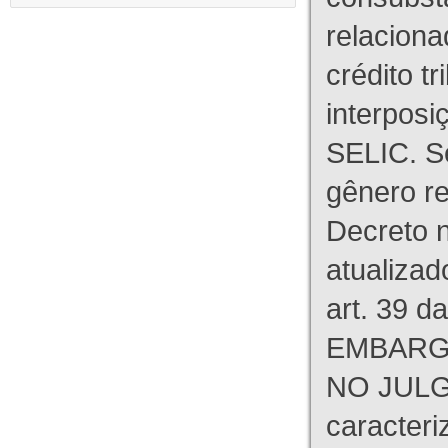
relaciona
crédito tr
interpos
SELIC. S
gênero re
Decreto n
atualizad
art. 39 d
EMBARG
NO JULG
caracteri