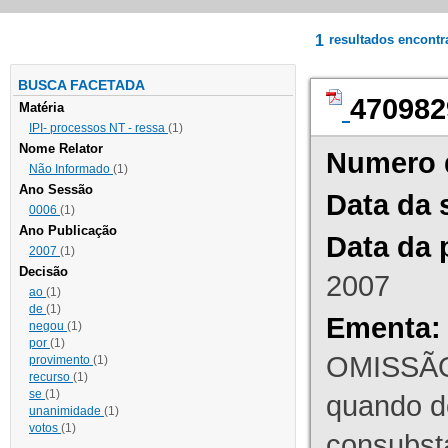
1
resultados encont
BUSCA FACETADA
470982
Matéria
IPI- processos NT - ressa
(1)
Nome Relator
Numero 
Não Informado
(1)
Ano Sessão
Data da 
0006
(1)
Ano Publicação
Data da 
2007
(1)
Decisão
2007
ao
(1)
de
(1)
Ementa:
negou
(1)
por
(1)
OMISSÃO
provimento
(1)
recurso
(1)
se
(1)
quando d
unanimidade
(1)
votos
(1)
consubst