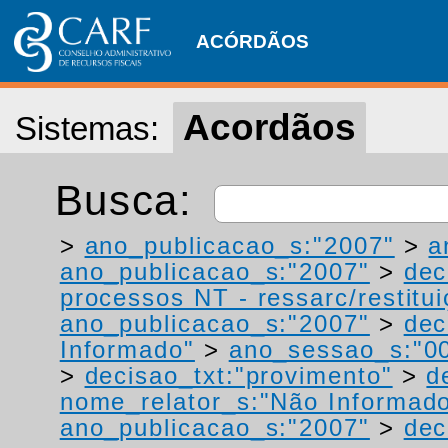
ACÓRDÃOS
Acordãos
Sistemas:
Busca:
>
ano_publicacao_s:"2007"
>
a
ano_publicacao_s:"2007"
>
dec
processos NT - ressarc/restituiç
ano_publicacao_s:"2007"
>
dec
Informado"
>
ano_sessao_s:"0
>
decisao_txt:"provimento"
>
d
nome_relator_s:"Não Informad
ano_publicacao_s:"2007"
>
dec