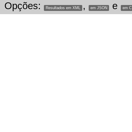
Opções:
,
e
Resultados em XML
em JSON
em 