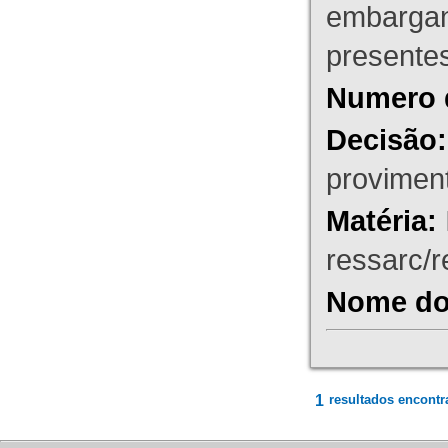
embargant
presente
Numero 
Decisão:
proviment
Matéria:
ressarc/re
Nome do 
1
resultados encontr