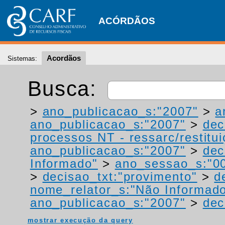
ACÓRDÃOS
Acordãos
Sistemas:
Busca:
>
ano_publicacao_s:"2007"
>
a
ano_publicacao_s:"2007"
>
dec
processos NT - ressarc/restituiç
ano_publicacao_s:"2007"
>
dec
Informado"
>
ano_sessao_s:"0
>
decisao_txt:"provimento"
>
d
nome_relator_s:"Não Informad
ano_publicacao_s:"2007"
>
dec
mostrar execução da query