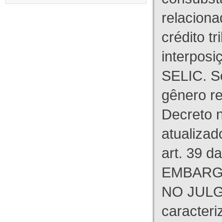
relaciona
crédito tr
interpos
SELIC. S
gênero re
Decreto n
atualizad
art. 39 d
EMBARG
NO JULG
caracteri