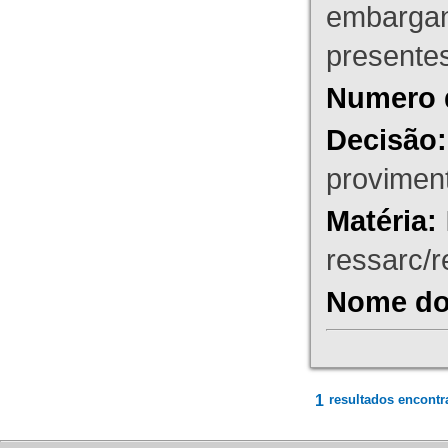
embargant
presente
Numero 
Decisão:
proviment
Matéria:
ressarc/re
Nome do 
1
resultados encontr