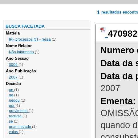
1
resultados encont
BUSCA FACETADA
470982
Matéria
IPI- processos NT - ressa
(1)
Nome Relator
Numero 
Não Informado
(1)
Ano Sessão
Data da 
0006
(1)
Ano Publicação
Data da 
2007
(1)
Decisão
2007
ao
(1)
de
(1)
Ementa:
negou
(1)
por
(1)
OMISSÃO
provimento
(1)
recurso
(1)
se
(1)
quando d
unanimidade
(1)
votos
(1)
consubst