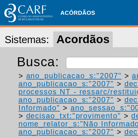
ACÓRDÃOS
Acordãos
Sistemas:
Busca:
>
ano_publicacao_s:"2007"
>
a
ano_publicacao_s:"2007"
>
dec
processos NT - ressarc/restituiç
ano_publicacao_s:"2007"
>
dec
Informado"
>
ano_sessao_s:"0
>
decisao_txt:"provimento"
>
d
nome_relator_s:"Não Informad
ano_publicacao_s:"2007"
>
dec