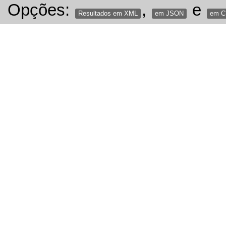
Opções:
,
e
Resultados em XML
em JSON
em 