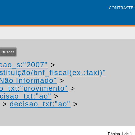
CONTRASTE
cao_s:"2007"
>
tituição/bnf_fiscal(ex.:taxi)"
"Não Informado"
>
o_txt:"provimento"
>
cisao_txt:"ao"
>
>
decisao_txt:"ao"
>
Página
1
de
1