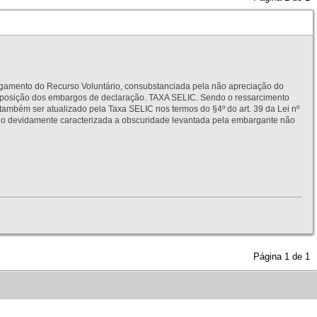
to do Recurso Voluntário, consubstanciada pela não apreciação do
interposição dos embargos de declaração. TAXA SELIC. Sendo o ressarcimento
também ser atualizado pela Taxa SELIC nos termos do §4º do art. 39 da Lei nº
idamente caracterizada a obscuridade levantada pela embargante não
Página
1
de
1