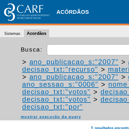
ACÓRDÃOS
Acordãos
Sistemas:
Busca:
>
ano_publicacao_s:"2007"
>
decisao_txt:"recurso"
>
materi
>
ano_publicacao_s:"2007"
>
ano_sessao_s:"0006"
>
nome_
decisao_txt:"votos"
>
decisao
decisao_txt:"votos"
>
decisao
decisao_txt:"por"
mostrar execução da query
1
resultados encont