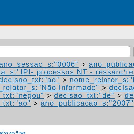
ano_sessao_s:"0006"
>
ano_publica
a_s:"IPI- processos NT - ressarc/res
decisao_txt:"ao"
>
nome_relator_s:
relator_s:"Não Informado"
>
decisa
_txt:"negou"
>
decisao_txt:"de"
>
de
_txt:"ao"
>
ano_publicacao_s:"2007"
rados em 5 ms.