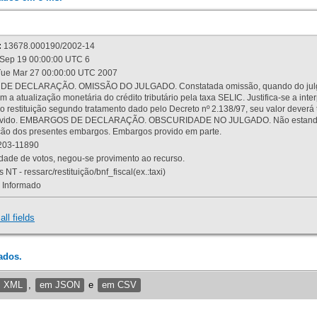
:
13678.000190/2002-14
Sep 19 00:00:00 UTC 6
ue Mar 27 00:00:00 UTC 2007
 DECLARAÇÃO. OMISSÃO DO JULGADO. Constatada omissão, quando do julgamen
m a atualização monetária do crédito tributário pela taxa SELIC. Justifica-se a 
 restituição segundo tratamento dado pelo Decreto nº 2.138/97, seu valor deverá 
rovido. EMBARGOS DE DECLARAÇÃO. OBSCURIDADE NO JULGADO. Não estando dev
osição dos presentes embargos. Embargos provido em parte.
03-11890
ade de votos, negou-se provimento ao recurso.
 NT - ressarc/restituição/bnf_fiscal(ex.:taxi)
Informado
all fields
ados.
m XML
,
em JSON
e
em CSV