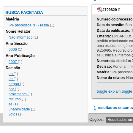
4709829
#
BUSCA FACETADA
Matéria
Numero do processo
Data da sessão:
Sun 
IPI- processos NT - ressa
(1)
Data da publicação:
T
Nome Relator
Ementa:
EMBARGOS DE
Não Informado
(1)
pedido relacionado co
Ano Sessão
uma espécie do gênero
0006
(1)
9.250/95. Recurso p
se justifica a interp
Ano Publicação
Numero da decisão:
2
2007
(1)
Decisão:
Por unanimid
Decisão
Matéria:
IPI- processos
ao
(1)
Nome do relator:
Não 
de
(1)
negou
(1)
por
(1)
toggle explain
toggle 
provimento
(1)
recurso
(1)
se
(1)
1
resultados encontr
unanimidade
(1)
votos
(1)
Opções:
Resultados e