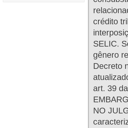
relaciona
crédito tr
interpos
SELIC. S
gênero re
Decreto n
atualizad
art. 39 d
EMBARG
NO JULG
caracteri