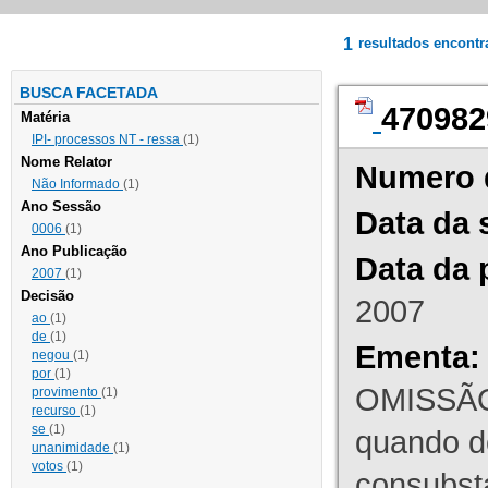
1
resultados encont
BUSCA FACETADA
470982
Matéria
IPI- processos NT - ressa
(1)
Nome Relator
Numero 
Não Informado
(1)
Ano Sessão
Data da 
0006
(1)
Ano Publicação
Data da 
2007
(1)
Decisão
2007
ao
(1)
de
(1)
Ementa:
negou
(1)
por
(1)
OMISSÃO
provimento
(1)
recurso
(1)
se
(1)
quando d
unanimidade
(1)
votos
(1)
consubst