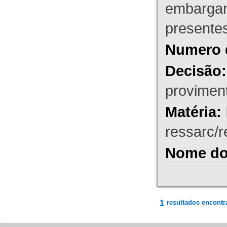
embargant
presente
Numero 
Decisão:
proviment
Matéria:
ressarc/re
Nome do 
1
resultados encontr