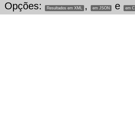
Opções:
,
e
Resultados em XML
em JSON
em 