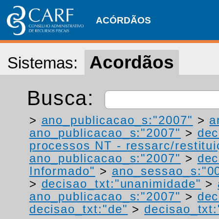
ACÓRDÃOS
Acordãos
Sistemas:
Busca:
>
ano_publicacao_s:"2007"
>
a
ano_publicacao_s:"2007"
>
dec
processos NT - ressarc/restituiç
ano_publicacao_s:"2007"
>
dec
Informado"
>
ano_sessao_s:"0
>
decisao_txt:"unanimidade"
>
ano_publicacao_s:"2007"
>
dec
decisao_txt:"de"
>
decisao_txt