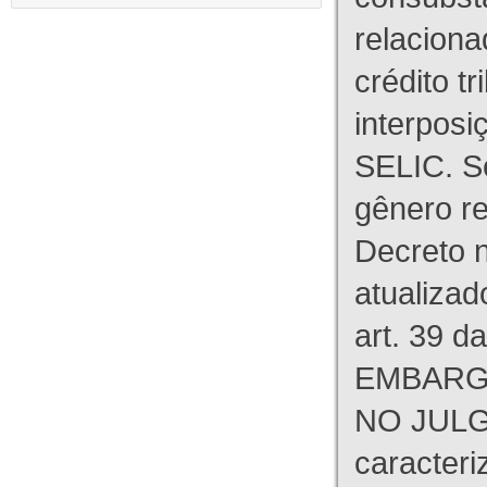
relaciona
crédito tr
interpos
SELIC. S
gênero re
Decreto n
atualizad
art. 39 d
EMBARG
NO JULG
caracteri