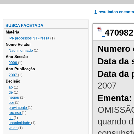
1
resultados encont
BUSCA FACETADA
470982
Matéria
IPI- processos NT - ressa
(1)
Nome Relator
Numero 
Não Informado
(1)
Ano Sessão
Data da 
0006
(1)
Ano Publicação
Data da 
2007
(1)
Decisão
2007
ao
(1)
de
(1)
Ementa:
negou
(1)
por
(1)
OMISSÃO
provimento
(1)
recurso
(1)
se
(1)
quando d
unanimidade
(1)
votos
(1)
consubst