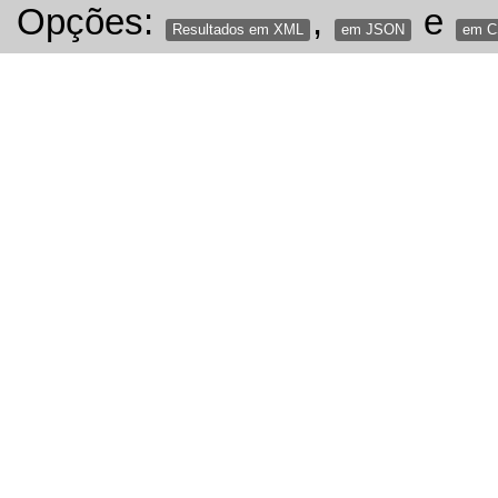
Opções:
,
e
Resultados em XML
em JSON
em 