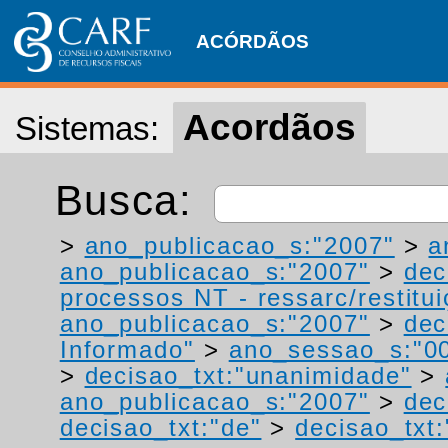
ACÓRDÃOS
Acordãos
Sistemas:
Busca:
>
ano_publicacao_s:"2007"
>
a
ano_publicacao_s:"2007"
>
dec
processos NT - ressarc/restituiç
ano_publicacao_s:"2007"
>
dec
Informado"
>
ano_sessao_s:"0
>
decisao_txt:"unanimidade"
>
ano_publicacao_s:"2007"
>
dec
decisao_txt:"de"
>
decisao_txt