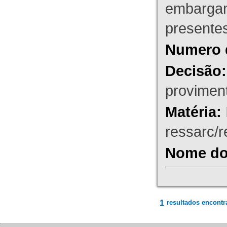
embargant
presente
Numero 
Decisão:
proviment
Matéria:
ressarc/re
Nome do 
1
resultados encontr