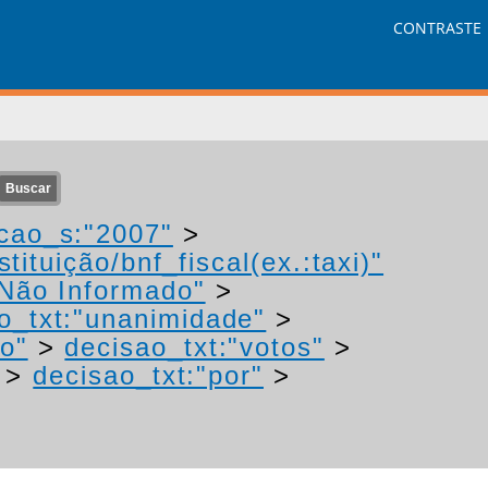
CONTRASTE
cao_s:"2007"
>
tituição/bnf_fiscal(ex.:taxi)"
"Não Informado"
>
o_txt:"unanimidade"
>
ao"
>
decisao_txt:"votos"
>
>
decisao_txt:"por"
>