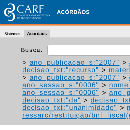
ACÓRDÃOS
Acordãos
Sistemas:
Busca:
>
ano_publicacao_s:"2007"
>
decisao_txt:"recurso"
>
materi
>
ano_publicacao_s:"2007"
>
ano_sessao_s:"0006"
>
nome_
ano_sessao_s:"0006"
>
ano_p
decisao_txt:"de"
>
decisao_tx
decisao_txt:"unanimidade"
>
ressarc/restituição/bnf_fiscal(