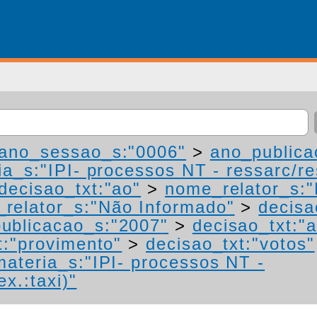
ano_sessao_s:"0006"
>
ano_publica
a_s:"IPI- processos NT - ressarc/res
decisao_txt:"ao"
>
nome_relator_s:
relator_s:"Não Informado"
>
decisa
ublicacao_s:"2007"
>
decisao_txt:"
t:"provimento"
>
decisao_txt:"votos"
materia_s:"IPI- processos NT -
ex.:taxi)"