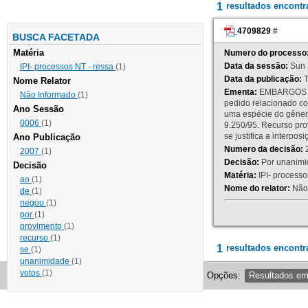
1
resultados encont
4709829
#
BUSCA FACETADA
Matéria
Numero do processo
Data da sessão:
Sun 
IPI- processos NT - ressa
(1)
Data da publicação:
T
Nome Relator
Ementa:
EMBARGOS DE
Não Informado
(1)
pedido relacionado co
Ano Sessão
uma espécie do gênero
0006
(1)
9.250/95. Recurso p
se justifica a interp
Ano Publicação
Numero da decisão:
2
2007
(1)
Decisão:
Por unanimid
Decisão
Matéria:
IPI- processos
ao
(1)
Nome do relator:
Não 
de
(1)
negou
(1)
por
(1)
provimento
(1)
recurso
(1)
1
resultados encontr
se
(1)
unanimidade
(1)
votos
(1)
Opções:
Resultados e