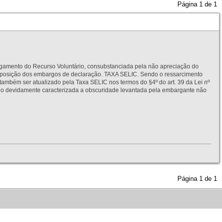
Página
1
de
1
to do Recurso Voluntário, consubstanciada pela não apreciação do
interposição dos embargos de declaração. TAXA SELIC. Sendo o ressarcimento
também ser atualizado pela Taxa SELIC nos termos do §4º do art. 39 da Lei nº
idamente caracterizada a obscuridade levantada pela embargante não
Página
1
de
1