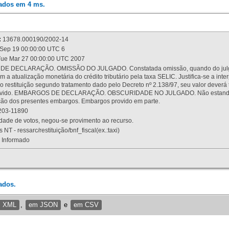
rados em 4 ms.
:
13678.000190/2002-14
Sep 19 00:00:00 UTC 6
ue Mar 27 00:00:00 UTC 2007
 DECLARAÇÃO. OMISSÃO DO JULGADO. Constatada omissão, quando do julgamen
m a atualização monetária do crédito tributário pela taxa SELIC. Justifica-se a 
 restituição segundo tratamento dado pelo Decreto nº 2.138/97, seu valor deverá 
rovido. EMBARGOS DE DECLARAÇÃO. OBSCURIDADE NO JULGADO. Não estando dev
osição dos presentes embargos. Embargos provido em parte.
03-11890
ade de votos, negou-se provimento ao recurso.
 NT - ressarc/restituição/bnf_fiscal(ex.:taxi)
Informado
ados.
m XML
,
em JSON
e
em CSV