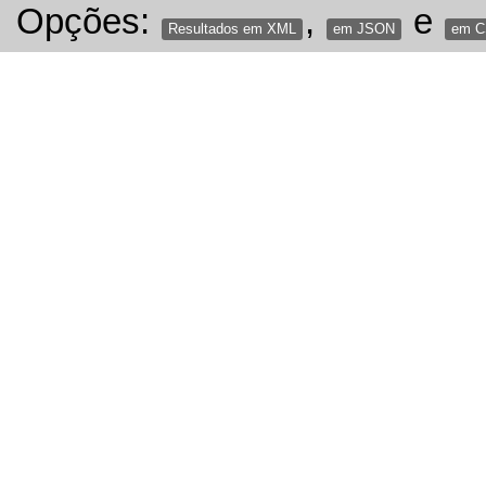
Opções:
,
e
Resultados em XML
em JSON
em 