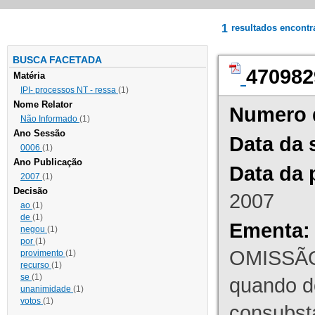
1
resultados encont
BUSCA FACETADA
470982
Matéria
IPI- processos NT - ressa
(1)
Nome Relator
Numero 
Não Informado
(1)
Ano Sessão
Data da 
0006
(1)
Ano Publicação
Data da 
2007
(1)
Decisão
2007
ao
(1)
de
(1)
Ementa:
negou
(1)
por
(1)
OMISSÃO
provimento
(1)
recurso
(1)
se
(1)
quando d
unanimidade
(1)
votos
(1)
consubst