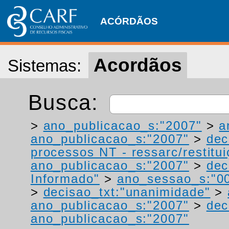
ACÓRDÃOS
Acordãos
Sistemas:
Busca:
>
ano_publicacao_s:"2007"
>
a
ano_publicacao_s:"2007"
>
dec
processos NT - ressarc/restituiç
ano_publicacao_s:"2007"
>
dec
Informado"
>
ano_sessao_s:"0
>
decisao_txt:"unanimidade"
>
ano_publicacao_s:"2007"
>
dec
ano_publicacao_s:"2007"