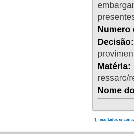
embargant
presente
Numero 
Decisão:
proviment
Matéria:
ressarc/re
Nome do 
1
resultados encontr