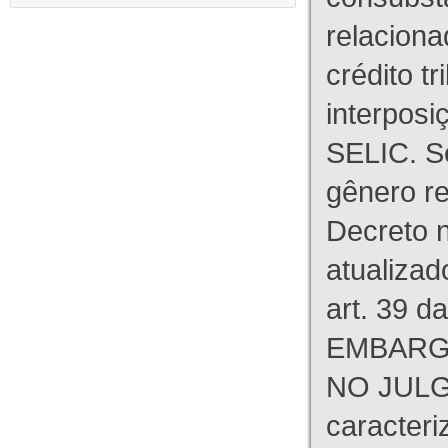
relaciona
crédito tr
interpos
SELIC. S
gênero re
Decreto n
atualizad
art. 39 d
EMBARG
NO JULG
caracteri