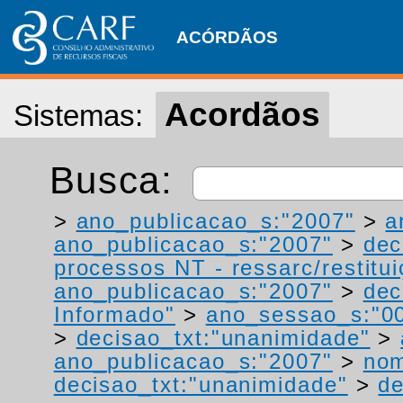
ACÓRDÃOS
Acordãos
Sistemas:
Busca:
>
ano_publicacao_s:"2007"
>
a
ano_publicacao_s:"2007"
>
dec
processos NT - ressarc/restituiç
ano_publicacao_s:"2007"
>
dec
Informado"
>
ano_sessao_s:"0
>
decisao_txt:"unanimidade"
>
ano_publicacao_s:"2007"
>
nom
decisao_txt:"unanimidade"
>
de