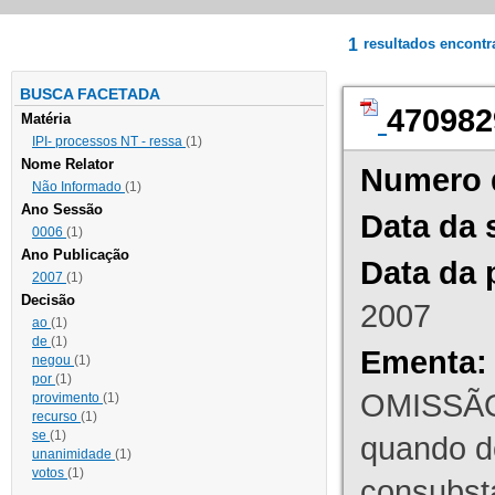
1
resultados encont
BUSCA FACETADA
470982
Matéria
IPI- processos NT - ressa
(1)
Nome Relator
Numero 
Não Informado
(1)
Ano Sessão
Data da 
0006
(1)
Ano Publicação
Data da 
2007
(1)
Decisão
2007
ao
(1)
de
(1)
Ementa:
negou
(1)
por
(1)
OMISSÃO
provimento
(1)
recurso
(1)
se
(1)
quando d
unanimidade
(1)
votos
(1)
consubst