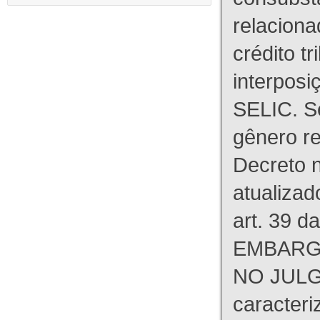
relaciona
crédito tr
interpos
SELIC. S
gênero re
Decreto n
atualizad
art. 39 d
EMBARG
NO JULG
caracteri