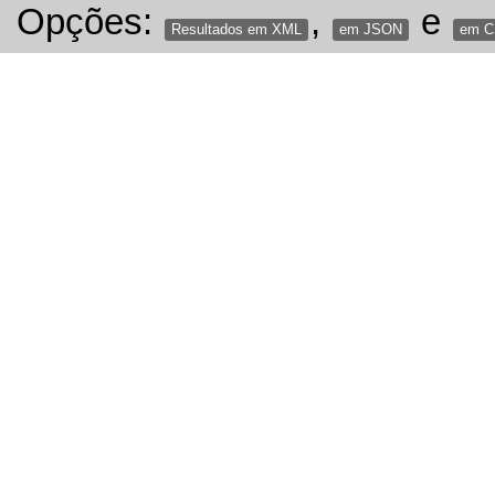
Opções:
,
e
Resultados em XML
em JSON
em 