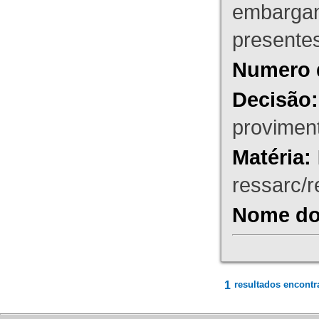
embargant
presente
Numero 
Decisão:
proviment
Matéria:
ressarc/re
Nome do 
1
resultados encontr