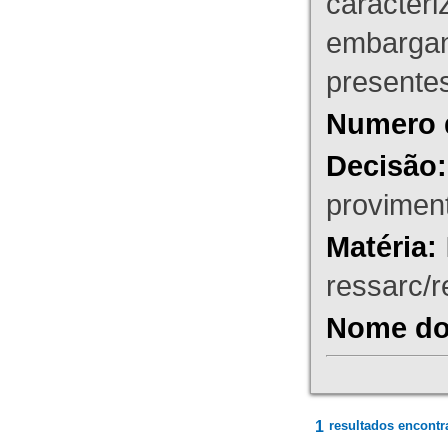
caracteri
embargant
presente
Numero 
Decisão:
proviment
Matéria:
ressarc/re
Nome do 
1
resultados encontr