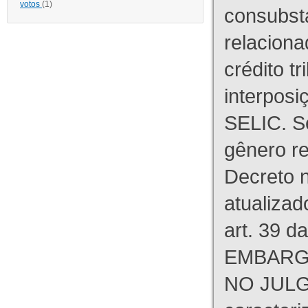
votos
(1)
consubst
relaciona
crédito tr
interpos
SELIC. S
gênero re
Decreto n
atualizad
art. 39 d
EMBARG
NO JULG