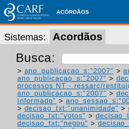
ACÓRDÃOS
Acordãos
Sistemas:
Busca:
>
ano_publicacao_s:"2007"
>
a
ano_publicacao_s:"2007"
>
dec
processos NT - ressarc/restituiç
ano_publicacao_s:"2007"
>
dec
Informado"
>
ano_sessao_s:"0
>
decisao_txt:"unanimidade"
>
decisao_txt:"votos"
>
decisao_t
decisao_txt:"negou"
>
decisao_