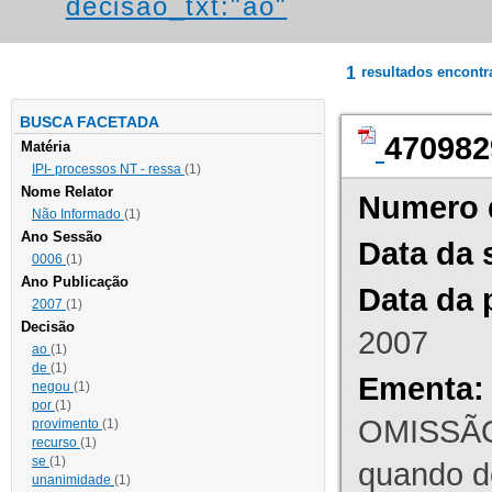
decisao_txt:"ao"
1
resultados encont
BUSCA FACETADA
470982
Matéria
IPI- processos NT - ressa
(1)
Nome Relator
Numero 
Não Informado
(1)
Ano Sessão
Data da 
0006
(1)
Ano Publicação
Data da 
2007
(1)
Decisão
2007
ao
(1)
de
(1)
Ementa:
negou
(1)
por
(1)
OMISSÃO
provimento
(1)
recurso
(1)
se
(1)
quando d
unanimidade
(1)