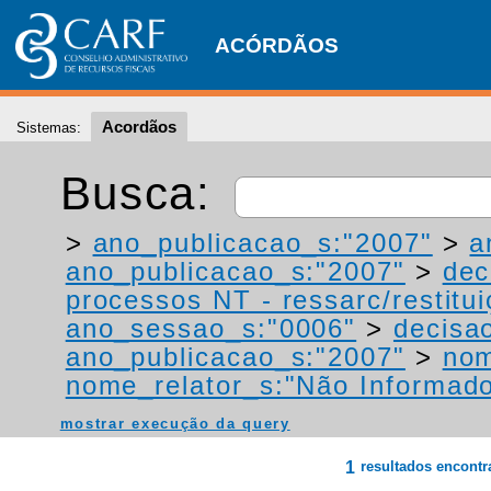
ACÓRDÃOS
Acordãos
Sistemas:
Busca:
>
ano_publicacao_s:"2007"
>
a
ano_publicacao_s:"2007"
>
dec
processos NT - ressarc/restituiç
ano_sessao_s:"0006"
>
decisa
ano_publicacao_s:"2007"
>
nom
nome_relator_s:"Não Informad
mostrar execução da query
1
resultados encont