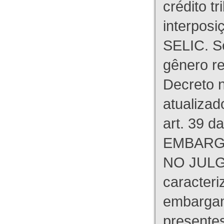
crédito tr
interpos
SELIC. S
gênero re
Decreto n
atualizad
art. 39 d
EMBARG
NO JULG
caracteri
embargant
presente