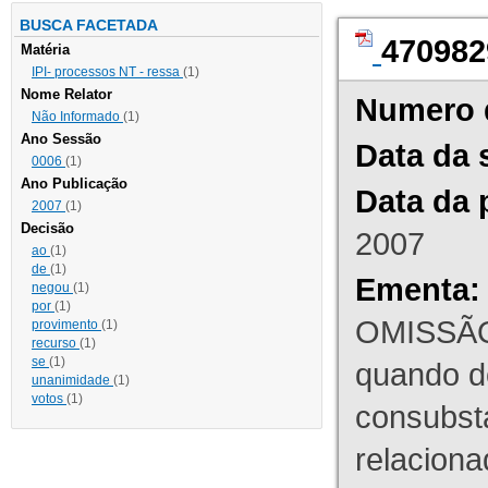
BUSCA FACETADA
470982
Matéria
IPI- processos NT - ressa
(1)
Nome Relator
Numero 
Não Informado
(1)
Ano Sessão
Data da 
0006
(1)
Ano Publicação
Data da 
2007
(1)
Decisão
2007
ao
(1)
de
(1)
Ementa:
negou
(1)
por
(1)
OMISSÃO
provimento
(1)
recurso
(1)
se
(1)
quando d
unanimidade
(1)
votos
(1)
consubst
relaciona