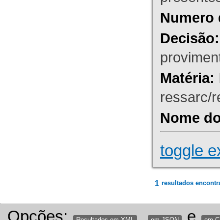
Numero 
Decisão:
proviment
Matéria:
ressarc/re
Nome do 
toggle e
1
resultados encontr
Opções:
,
e
Resultados em XML
em JSON
em 