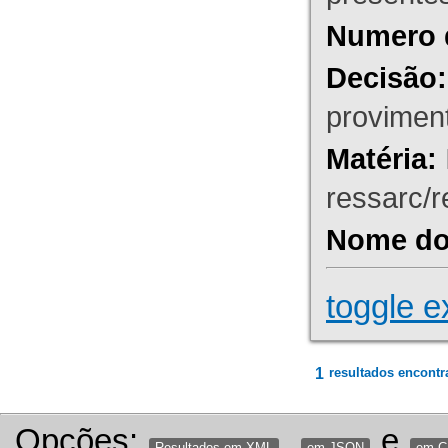
Numero 
Decisão:
proviment
Matéria:
ressarc/re
Nome do 
toggle e
1
resultados encontr
Opções:
,
e
Resultados em XML
em JSON
em 