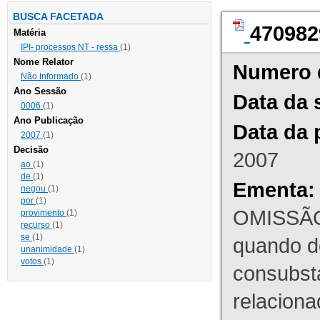
BUSCA FACETADA
470982
Matéria
IPI- processos NT - ressa
(1)
Nome Relator
Numero 
Não Informado
(1)
Ano Sessão
Data da 
0006
(1)
Ano Publicação
Data da 
2007
(1)
Decisão
2007
ao
(1)
de
(1)
Ementa:
negou
(1)
por
(1)
OMISSÃO
provimento
(1)
recurso
(1)
se
(1)
quando d
unanimidade
(1)
votos
(1)
consubst
relaciona