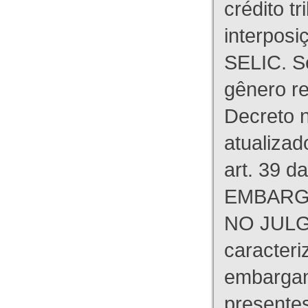
crédito tr
interpos
SELIC. S
gênero re
Decreto n
atualizad
art. 39 d
EMBARG
NO JULG
caracteri
embargant
presente