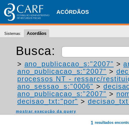
ACÓRDÃOS
Acordãos
Sistemas:
Busca:
>
ano_publicacao_s:"2007"
>
a
ano_publicacao_s:"2007"
>
dec
processos NT - ressarc/restituiç
ano_sessao_s:"0006"
>
decisa
ano_publicacao_s:"2007"
>
nom
decisao_txt:"por"
>
decisao_txt
mostrar execução da query
1
resultados encont