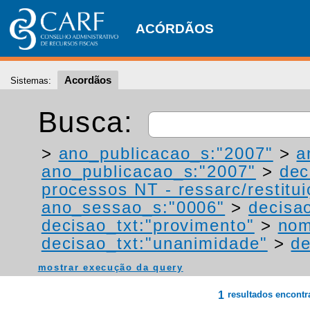
ACÓRDÃOS
Acordãos
Sistemas:
Busca:
>
ano_publicacao_s:"2007"
>
a
ano_publicacao_s:"2007"
>
dec
processos NT - ressarc/restituiç
ano_sessao_s:"0006"
>
decisa
decisao_txt:"provimento"
>
nom
decisao_txt:"unanimidade"
>
de
mostrar execução da query
1
resultados encont