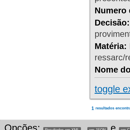
Numero 
Decisão:
proviment
Matéria:
ressarc/re
Nome do 
toggle e
1
resultados encontr
Opções:
,
e
Resultados em XML
em JSON
em 