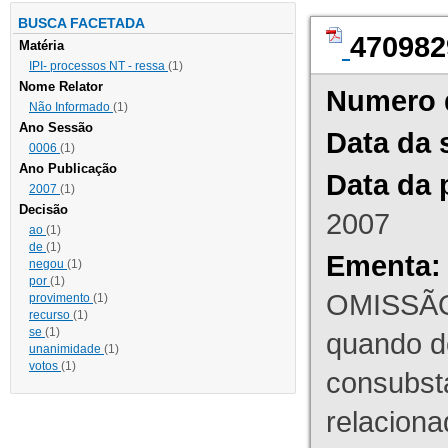
BUSCA FACETADA
470982
Matéria
IPI- processos NT - ressa
(1)
Nome Relator
Numero 
Não Informado
(1)
Ano Sessão
Data da 
0006
(1)
Ano Publicação
Data da 
2007
(1)
Decisão
2007
ao
(1)
de
(1)
Ementa:
negou
(1)
por
(1)
OMISSÃO
provimento
(1)
recurso
(1)
se
(1)
quando d
unanimidade
(1)
votos
(1)
consubst
relaciona