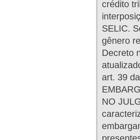
crédito tr
interpos
SELIC. S
gênero re
Decreto n
atualizad
art. 39 d
EMBARG
NO JULG
caracteri
embargant
presente