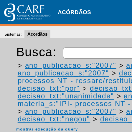
ACÓRDÃOS
Acordãos
Sistemas:
Busca:
>
ano_publicacao_s:"2007"
>
a
ano_publicacao_s:"2007"
>
dec
processos NT - ressarc/restituiç
decisao_txt:"por"
>
decisao_txt
decisao_txt:"unanimidade"
>
an
materia_s:"IPI- processos NT - r
>
ano_publicacao_s:"2007"
>
a
decisao_txt:"negou"
>
decisao_
mostrar execução da query