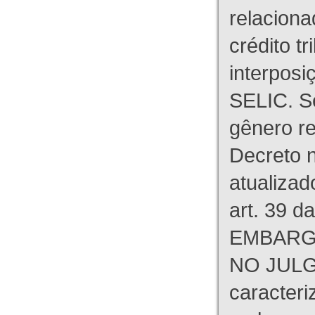
relaciona
crédito tr
interpos
SELIC. S
gênero re
Decreto n
atualizad
art. 39 d
EMBARG
NO JULG
caracteri