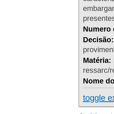
embargant
presente
Numero 
Decisão:
proviment
Matéria:
ressarc/re
Nome do 
toggle e