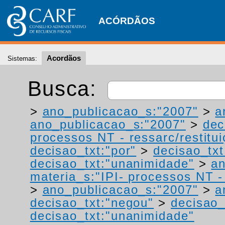
ACÓRDÃOS
Acordãos
Sistemas:
Busca:
>
ano_publicacao_s:"2007"
>
a
ano_publicacao_s:"2007"
>
dec
processos NT - ressarc/restituiç
decisao_txt:"por"
>
decisao_txt
decisao_txt:"unanimidade"
>
an
materia_s:"IPI- processos NT - r
>
ano_publicacao_s:"2007"
>
a
decisao_txt:"negou"
>
decisao_
decisao_txt:"unanimidade"