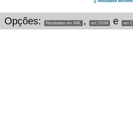
1
resultados encontr
Opções:
,
e
Resultados em XML
em JSON
em 