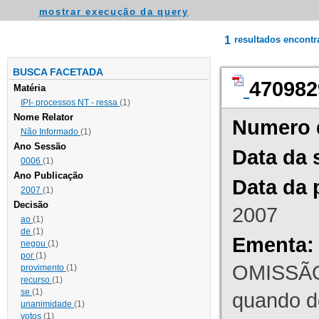
mostrar execução da query
1
resultados encont
BUSCA FACETADA
470982
Matéria
IPI- processos NT - ressa
(1)
Nome Relator
Numero 
Não Informado
(1)
Ano Sessão
Data da 
0006
(1)
Ano Publicação
Data da 
2007
(1)
Decisão
2007
ao
(1)
de
(1)
Ementa:
negou
(1)
por
(1)
OMISSÃO
provimento
(1)
recurso
(1)
se
(1)
quando d
unanimidade
(1)
votos
(1)