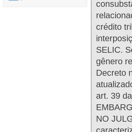
consubst
relaciona
crédito tr
interpos
SELIC. S
gênero re
Decreto n
atualizad
art. 39 d
EMBARG
NO JULG
caracteri