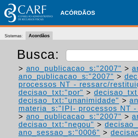
ACÓRDÃOS
Acordãos
Sistemas:
Busca:
>
ano_publicacao_s:"2007"
>
a
ano_publicacao_s:"2007"
>
dec
processos NT - ressarc/restituiç
decisao_txt:"por"
>
decisao_txt
decisao_txt:"unanimidade"
>
an
materia_s:"IPI- processos NT - r
>
ano_publicacao_s:"2007"
>
a
decisao_txt:"negou"
>
decisao_
ano_sessao_s:"0006"
>
decisao