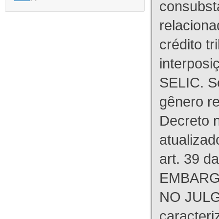
consubst
relaciona
crédito tr
interpos
SELIC. S
gênero re
Decreto n
atualizad
art. 39 d
EMBARG
NO JULG
caracteri