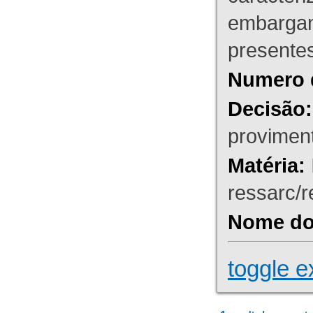
embargant
presente
Numero 
Decisão:
proviment
Matéria:
ressarc/re
Nome do 
toggle e