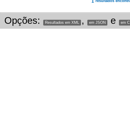
1
resultados encontr
Opções:
,
e
Resultados em XML
em JSON
em 