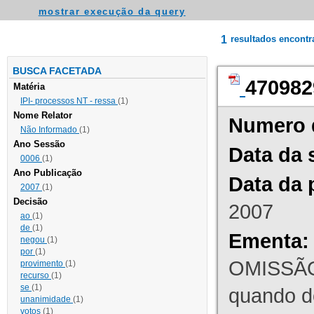
mostrar execução da query
1
resultados encont
BUSCA FACETADA
470982
Matéria
IPI- processos NT - ressa
(1)
Nome Relator
Numero 
Não Informado
(1)
Ano Sessão
Data da 
0006
(1)
Ano Publicação
Data da 
2007
(1)
Decisão
2007
ao
(1)
de
(1)
Ementa:
negou
(1)
por
(1)
OMISSÃO
provimento
(1)
recurso
(1)
se
(1)
quando d
unanimidade
(1)
votos
(1)