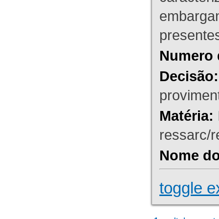
embargant
presente
Numero 
Decisão:
proviment
Matéria:
ressarc/re
Nome do 
toggle e