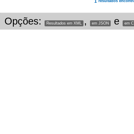
1
resultados encontr
Opções:
,
e
Resultados em XML
em JSON
em 