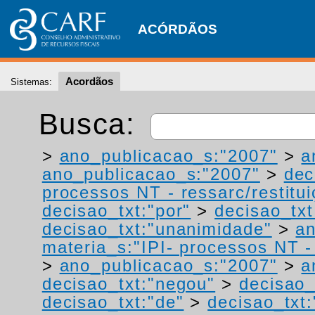
ACÓRDÃOS
Acordãos
Sistemas:
Busca:
>
ano_publicacao_s:"2007"
>
a
ano_publicacao_s:"2007"
>
dec
processos NT - ressarc/restituiç
decisao_txt:"por"
>
decisao_txt
decisao_txt:"unanimidade"
>
an
materia_s:"IPI- processos NT - r
>
ano_publicacao_s:"2007"
>
a
decisao_txt:"negou"
>
decisao_
decisao_txt:"de"
>
decisao_txt