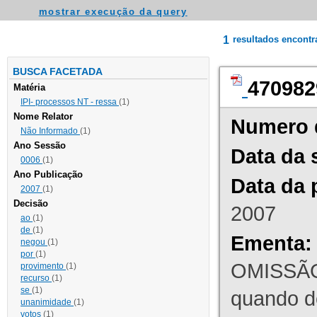
mostrar execução da query
1
resultados encont
BUSCA FACETADA
470982
Matéria
IPI- processos NT - ressa
(1)
Nome Relator
Numero 
Não Informado
(1)
Ano Sessão
Data da 
0006
(1)
Ano Publicação
Data da 
2007
(1)
Decisão
2007
ao
(1)
de
(1)
Ementa:
negou
(1)
por
(1)
OMISSÃO
provimento
(1)
recurso
(1)
se
(1)
quando d
unanimidade
(1)
votos
(1)