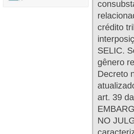
consubst
relaciona
crédito tr
interpos
SELIC. S
gênero re
Decreto n
atualizad
art. 39 d
EMBARG
NO JULG
caracteri