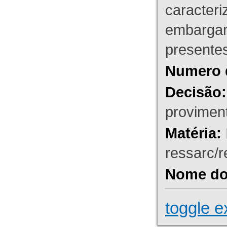
caracteri
embargant
presente
Numero 
Decisão:
proviment
Matéria:
ressarc/re
Nome do 
toggle e