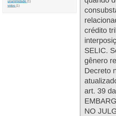
unanimidade
(1)
votos
(1)
consubst
relaciona
crédito tr
interpos
SELIC. S
gênero re
Decreto n
atualizad
art. 39 d
EMBARG
NO JULG