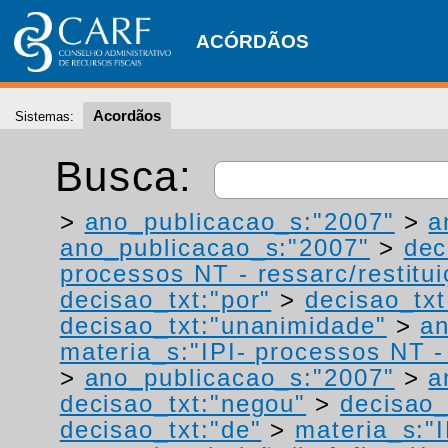
ACÓRDÃOS
Acordãos
Sistemas:
Busca:
>
ano_publicacao_s:"2007"
>
a
ano_publicacao_s:"2007"
>
dec
processos NT - ressarc/restituiç
decisao_txt:"por"
>
decisao_txt
decisao_txt:"unanimidade"
>
an
materia_s:"IPI- processos NT - r
>
ano_publicacao_s:"2007"
>
a
decisao_txt:"negou"
>
decisao_
decisao_txt:"de"
>
materia_s:"