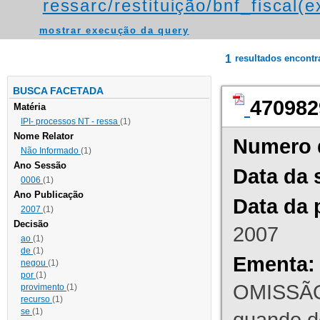
ressarc/restituição/bnf_fiscal(ex
mostrar execução da query
1
resultados encont
BUSCA FACETADA
470982
Matéria
IPI- processos NT - ressa
(1)
Nome Relator
Numero 
Não Informado
(1)
Ano Sessão
Data da 
0006
(1)
Ano Publicação
Data da 
2007
(1)
Decisão
2007
ao
(1)
de
(1)
Ementa:
negou
(1)
por
(1)
OMISSÃO
provimento
(1)
recurso
(1)
se
(1)
quando d