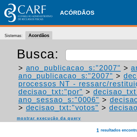
ACÓRDÃOS
Acordãos
Sistemas:
Busca:
>
ano_publicacao_s:"2007"
>
a
ano_publicacao_s:"2007"
>
dec
processos NT - ressarc/restituiç
decisao_txt:"por"
>
decisao_txt
ano_sessao_s:"0006"
>
decisa
>
decisao_txt:"votos"
>
decisao
mostrar execução da query
1
resultados encont