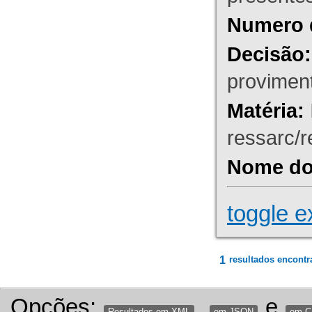
Numero 
Decisão:
proviment
Matéria:
ressarc/re
Nome do 
toggle e
1
resultados encontr
Opções:
,
e
Resultados em XML
em JSON
em 