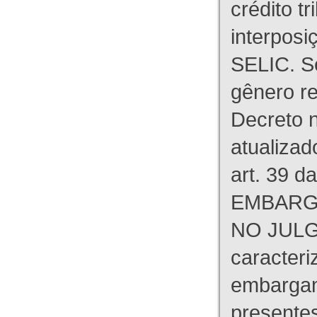
crédito tr
interpos
SELIC. S
gênero re
Decreto n
atualizad
art. 39 d
EMBARG
NO JULG
caracteri
embargant
presente