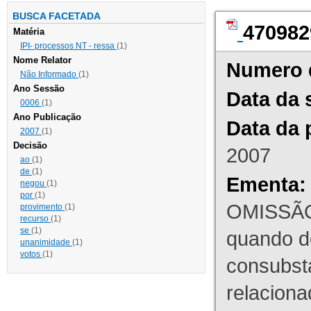
BUSCA FACETADA
470982
Matéria
IPI- processos NT - ressa
(1)
Nome Relator
Numero 
Não Informado
(1)
Ano Sessão
Data da 
0006
(1)
Ano Publicação
Data da 
2007
(1)
Decisão
2007
ao
(1)
de
(1)
Ementa:
negou
(1)
por
(1)
OMISSÃO
provimento
(1)
recurso
(1)
se
(1)
quando d
unanimidade
(1)
votos
(1)
consubst
relaciona