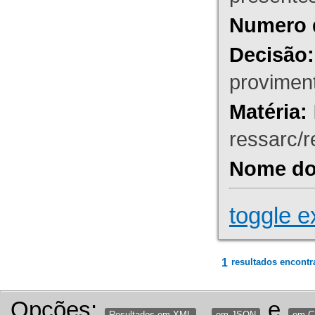
Numero 
Decisão:
proviment
Matéria:
ressarc/re
Nome do 
toggle e
1
resultados encontr
Opções:
,
e
Resultados em XML
em JSON
em 