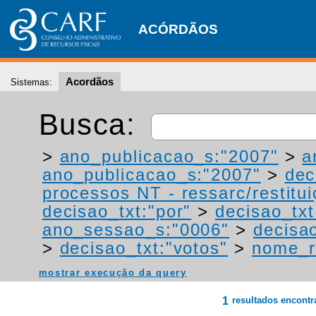
ACÓRDÃOS
Acordãos
Sistemas:
Busca:
>
ano_publicacao_s:"2007"
>
a
ano_publicacao_s:"2007"
>
dec
processos NT - ressarc/restituiç
decisao_txt:"por"
>
decisao_txt
ano_sessao_s:"0006"
>
decisa
>
decisao_txt:"votos"
>
nome_r
mostrar execução da query
1
resultados encont