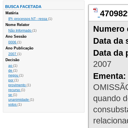
BUSCA FACETADA
470982
Matéria
IPI- processos NT - ressa
(1)
Nome Relator
Numero 
Não Informado
(1)
Ano Sessão
Data da 
0006
(1)
Ano Publicação
Data da 
2007
(1)
Decisão
2007
ao
(1)
de
(1)
Ementa:
negou
(1)
por
(1)
OMISSÃO
provimento
(1)
recurso
(1)
se
(1)
quando d
unanimidade
(1)
votos
(1)
consubst
relaciona