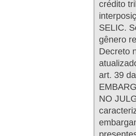
crédito tr
interpos
SELIC. S
gênero re
Decreto n
atualizad
art. 39 d
EMBARG
NO JULG
caracteri
embargant
presente