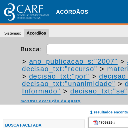
ACÓRDÃOS
Acordãos
Sistemas:
Busca:
>
ano_publicacao_s:"2007"
>
decisao_txt:"recurso"
>
materi
>
decisao_txt:"por"
>
decisao
decisao_txt:"unanimidade"
>
Informado"
>
decisao_txt:"se"
mostrar execução da query
1
resultados encont
4709829
#
BUSCA FACETADA