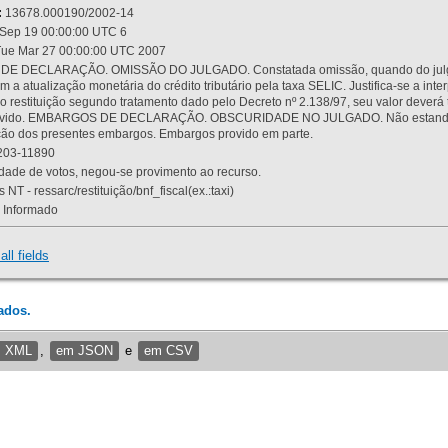
:
13678.000190/2002-14
Sep 19 00:00:00 UTC 6
ue Mar 27 00:00:00 UTC 2007
 DECLARAÇÃO. OMISSÃO DO JULGADO. Constatada omissão, quando do julgamen
m a atualização monetária do crédito tributário pela taxa SELIC. Justifica-se a 
 restituição segundo tratamento dado pelo Decreto nº 2.138/97, seu valor deverá 
rovido. EMBARGOS DE DECLARAÇÃO. OBSCURIDADE NO JULGADO. Não estando dev
osição dos presentes embargos. Embargos provido em parte.
03-11890
ade de votos, negou-se provimento ao recurso.
 NT - ressarc/restituição/bnf_fiscal(ex.:taxi)
Informado
all fields
ados.
m XML
,
em JSON
e
em CSV