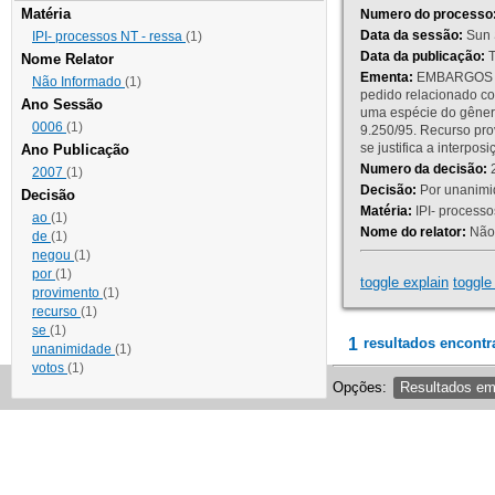
Matéria
Numero do processo
Data da sessão:
Sun 
IPI- processos NT - ressa
(1)
Data da publicação:
T
Nome Relator
Ementa:
EMBARGOS DE
Não Informado
(1)
pedido relacionado co
Ano Sessão
uma espécie do gênero
0006
(1)
9.250/95. Recurso p
se justifica a interp
Ano Publicação
Numero da decisão:
2
2007
(1)
Decisão:
Por unanimid
Decisão
Matéria:
IPI- processos
ao
(1)
Nome do relator:
Não 
de
(1)
negou
(1)
por
(1)
toggle explain
toggle 
provimento
(1)
recurso
(1)
se
(1)
1
resultados encontr
unanimidade
(1)
votos
(1)
Opções:
Resultados e