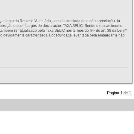
to do Recurso Voluntário, consubstanciada pela não apreciação do
interposição dos embargos de declaração. TAXA SELIC. Sendo o ressarcimento
também ser atualizado pela Taxa SELIC nos termos do §4º do art. 39 da Lei nº
idamente caracterizada a obscuridade levantada pela embargante não
Página
1
de
1