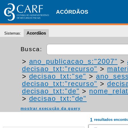
ACÓRDÃOS
Acordãos
Sistemas:
Busca:
>
ano_publicacao_s:"2007"
>
decisao_txt:"recurso"
>
materi
>
decisao_txt:"se"
>
ano_sess
decisao_txt:"recurso"
>
decis
decisao_txt:"de"
>
nome_relat
>
decisao_txt:"de"
mostrar execução da query
1
resultados encont