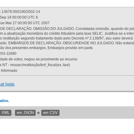
:
13678.000190/2002-14
Sep 19 00:00:00 UTC 6
ue Mar 27 00:00:00 UTC 2007
 DECLARAÇÃO. OMISSÃO DO JULGADO. Constatada omissão, quando do julgamen
m a atualização monetária do crédito tributário pela taxa SELIC. Justifica-se a 
 restituição segundo tratamento dado pelo Decreto nº 2.138/97, seu valor deverá 
rovido. EMBARGOS DE DECLARAÇÃO. OBSCURIDADE NO JULGADO. Não estando dev
osição dos presentes embargos. Embargos provido em parte.
03-11890
ade de votos, negou-se provimento ao recurso.
 NT - ressarc/restituição/bnf_fiscal(ex.:taxi)
Informado
all fields
ados.
m XML
,
em JSON
e
em CSV