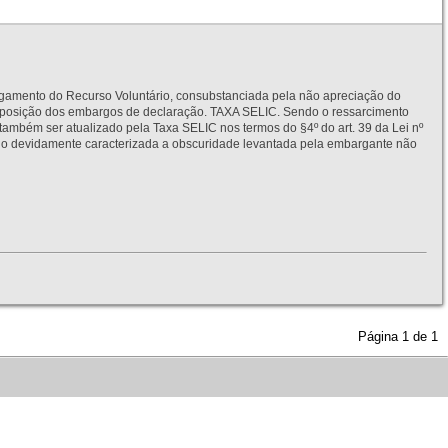
to do Recurso Voluntário, consubstanciada pela não apreciação do
interposição dos embargos de declaração. TAXA SELIC. Sendo o ressarcimento
também ser atualizado pela Taxa SELIC nos termos do §4º do art. 39 da Lei nº
idamente caracterizada a obscuridade levantada pela embargante não
Página
1
de
1