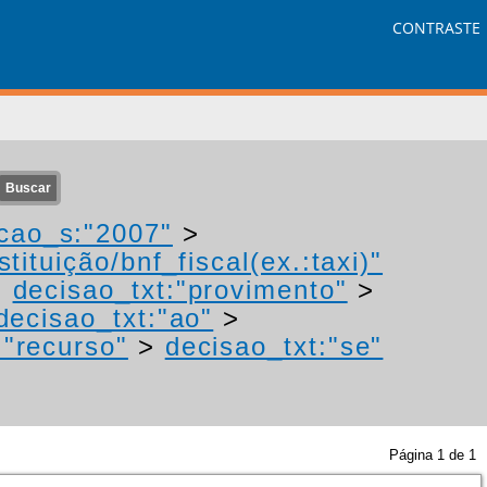
CONTRASTE
cao_s:"2007"
>
tituição/bnf_fiscal(ex.:taxi)"
>
decisao_txt:"provimento"
>
decisao_txt:"ao"
>
:"recurso"
>
decisao_txt:"se"
Página
1
de
1