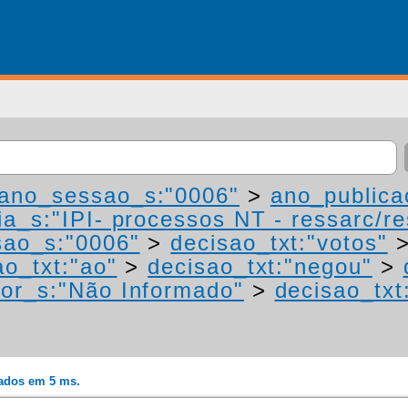
ano_sessao_s:"0006"
>
ano_publica
a_s:"IPI- processos NT - ressarc/res
ao_s:"0006"
>
decisao_txt:"votos"
ao_txt:"ao"
>
decisao_txt:"negou"
>
or_s:"Não Informado"
>
decisao_txt
rados em 5 ms.