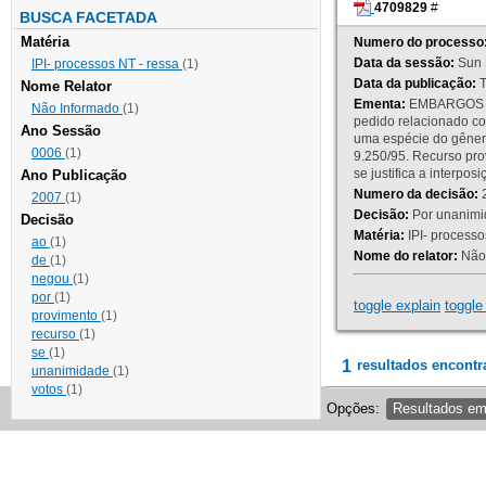
4709829
#
BUSCA FACETADA
Matéria
Numero do processo
Data da sessão:
Sun 
IPI- processos NT - ressa
(1)
Data da publicação:
T
Nome Relator
Ementa:
EMBARGOS DE
Não Informado
(1)
pedido relacionado co
Ano Sessão
uma espécie do gênero
0006
(1)
9.250/95. Recurso p
se justifica a interp
Ano Publicação
Numero da decisão:
2
2007
(1)
Decisão:
Por unanimid
Decisão
Matéria:
IPI- processos
ao
(1)
Nome do relator:
Não 
de
(1)
negou
(1)
por
(1)
toggle explain
toggle 
provimento
(1)
recurso
(1)
se
(1)
1
resultados encontr
unanimidade
(1)
votos
(1)
Opções:
Resultados e