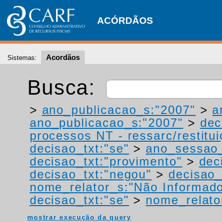
ACÓRDÃOS
Acordãos
Sistemas:
Busca:
>
ano_publicacao_s:"2007"
>
a
ano_publicacao_s:"2007"
>
dec
processos NT - ressarc/restituiç
decisao_txt:"se"
>
ano_sessao_
decisao_txt:"provimento"
>
dec
decisao_txt:"negou"
>
decisao_
nome_relator_s:"Não Informad
decisao_txt:"se"
>
nome_relato
mostrar execução da query