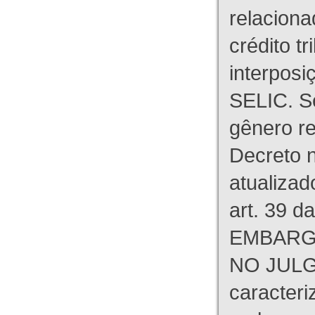
relaciona
crédito tr
interpos
SELIC. S
gênero re
Decreto n
atualizad
art. 39 d
EMBARG
NO JULG
caracteri