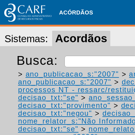
ACÓRDÃOS
Acordãos
Sistemas:
Busca:
>
ano_publicacao_s:"2007"
>
a
ano_publicacao_s:"2007"
>
dec
processos NT - ressarc/restituiç
decisao_txt:"se"
>
ano_sessao_
decisao_txt:"provimento"
>
dec
decisao_txt:"negou"
>
decisao_
nome_relator_s:"Não Informad
decisao_txt:"se"
>
nome_relato