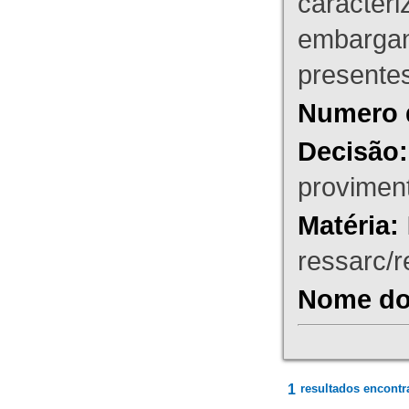
caracteri
embargant
presente
Numero 
Decisão:
proviment
Matéria:
ressarc/re
Nome do 
1
resultados encontr