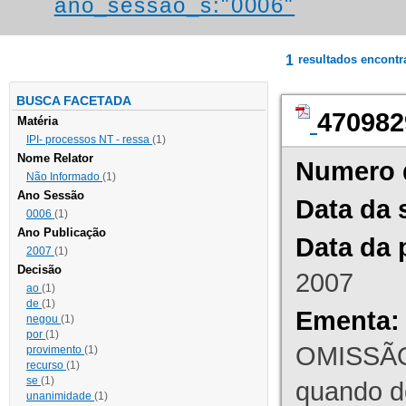
ano_sessao_s:"0006"
1
resultados encont
BUSCA FACETADA
470982
Matéria
IPI- processos NT - ressa
(1)
Nome Relator
Numero 
Não Informado
(1)
Ano Sessão
Data da 
0006
(1)
Ano Publicação
Data da 
2007
(1)
Decisão
2007
ao
(1)
de
(1)
Ementa:
negou
(1)
por
(1)
OMISSÃO
provimento
(1)
recurso
(1)
se
(1)
quando d
unanimidade
(1)