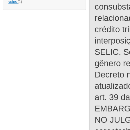
votos
(1)
consubst
relaciona
crédito tr
interpos
SELIC. S
gênero re
Decreto n
atualizad
art. 39 d
EMBARG
NO JULG