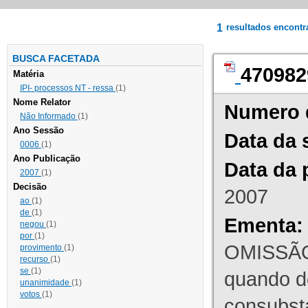
1
resultados encont
BUSCA FACETADA
470982
Matéria
IPI- processos NT - ressa
(1)
Nome Relator
Numero 
Não Informado
(1)
Ano Sessão
Data da 
0006
(1)
Ano Publicação
Data da 
2007
(1)
Decisão
2007
ao
(1)
de
(1)
Ementa:
negou
(1)
por
(1)
OMISSÃO
provimento
(1)
recurso
(1)
se
(1)
quando d
unanimidade
(1)
votos
(1)
consubst