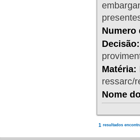
embargant
presente
Numero 
Decisão:
proviment
Matéria:
ressarc/re
Nome do 
1
resultados encontr