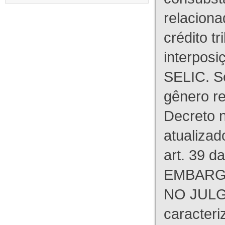
relaciona
crédito tr
interpos
SELIC. S
gênero re
Decreto n
atualizad
art. 39 d
EMBARG
NO JULG
caracteri