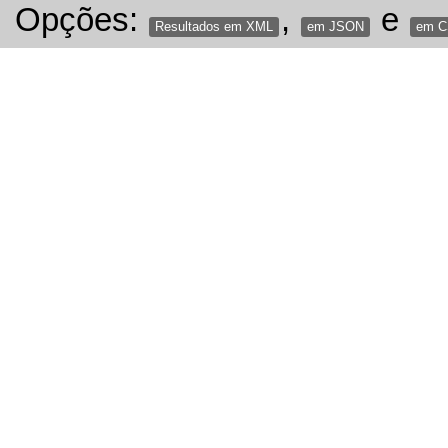
Opções:
,
e
Resultados em XML
em JSON
em 