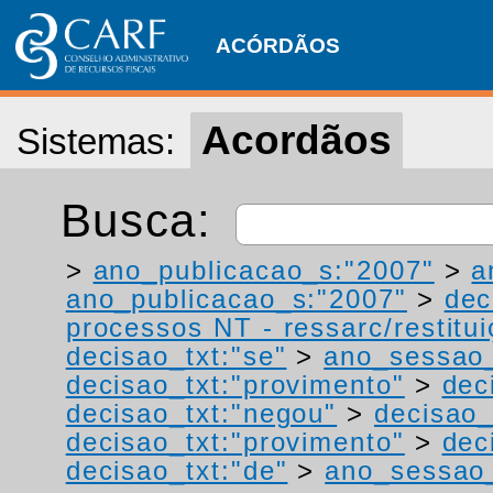
ACÓRDÃOS
Acordãos
Sistemas:
Busca:
>
ano_publicacao_s:"2007"
>
a
ano_publicacao_s:"2007"
>
dec
processos NT - ressarc/restituiç
decisao_txt:"se"
>
ano_sessao_
decisao_txt:"provimento"
>
dec
decisao_txt:"negou"
>
decisao_
decisao_txt:"provimento"
>
dec
decisao_txt:"de"
>
ano_sessao