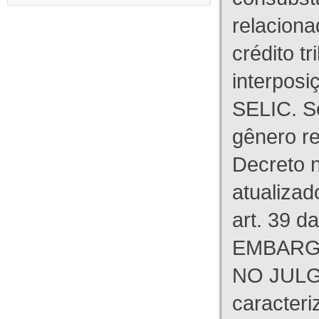
relaciona
crédito tr
interpos
SELIC. S
gênero re
Decreto n
atualizad
art. 39 d
EMBARG
NO JULG
caracteri