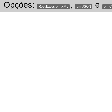
Opções:
,
e
Resultados em XML
em JSON
em 