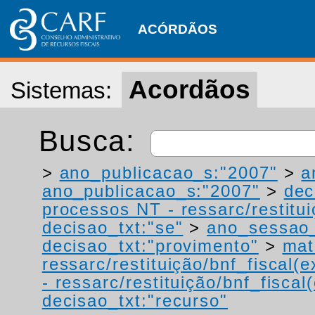
ACÓRDÃOS
Acordãos
Sistemas:
Busca:
>
ano_publicacao_s:"2007"
>
a
ano_publicacao_s:"2007"
>
dec
processos NT - ressarc/restituiç
decisao_txt:"se"
>
ano_sessao_
decisao_txt:"provimento"
>
mat
ressarc/restituição/bnf_fiscal(ex
- ressarc/restituição/bnf_fiscal(
decisao_txt:"recurso"