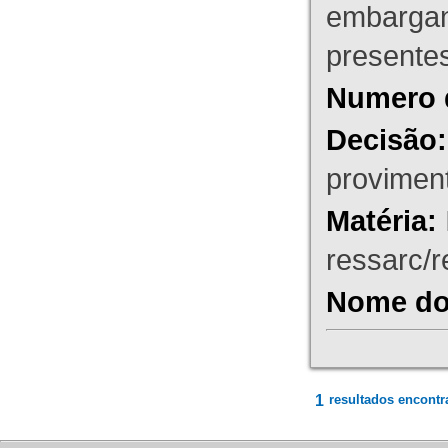
embargant
presente
Numero 
Decisão:
proviment
Matéria:
ressarc/re
Nome do 
1
resultados encontr