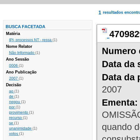
1
resultados encont
BUSCA FACETADA
470982
Matéria
IPI- processos NT - ressa
(1)
Nome Relator
Numero 
Não Informado
(1)
Ano Sessão
Data da 
0006
(1)
Ano Publicação
Data da 
2007
(1)
Decisão
2007
ao
(1)
de
(1)
Ementa:
negou
(1)
por
(1)
OMISSÃO
provimento
(1)
recurso
(1)
se
(1)
quando d
unanimidade
(1)
votos
(1)
consubst