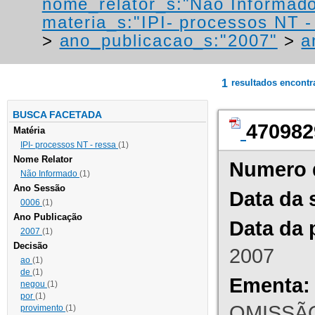
nome_relator_s:"Não Informad
materia_s:"IPI- processos NT - r
>
ano_publicacao_s:"2007"
>
a
1
resultados encont
BUSCA FACETADA
470982
Matéria
IPI- processos NT - ressa
(1)
Nome Relator
Numero 
Não Informado
(1)
Ano Sessão
Data da 
0006
(1)
Ano Publicação
Data da 
2007
(1)
Decisão
2007
ao
(1)
de
(1)
Ementa:
negou
(1)
por
(1)
OMISSÃO
provimento
(1)