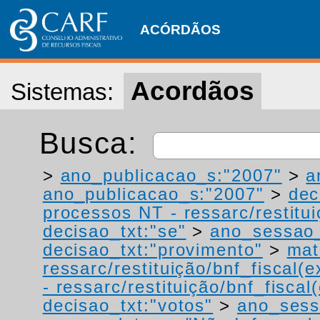
ACÓRDÃOS
Acordãos
Sistemas:
Busca:
>
ano_publicacao_s:"2007"
>
a
ano_publicacao_s:"2007"
>
dec
processos NT - ressarc/restituiç
decisao_txt:"se"
>
ano_sessao_
decisao_txt:"provimento"
>
mat
ressarc/restituição/bnf_fiscal(ex
- ressarc/restituição/bnf_fiscal(
decisao_txt:"votos"
>
ano_sess