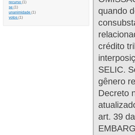
recurso
(1)
se
(1)
quando d
unanimidade
(1)
votos
(1)
consubst
relaciona
crédito tr
interpos
SELIC. S
gênero re
Decreto n
atualizad
art. 39 d
EMBARG