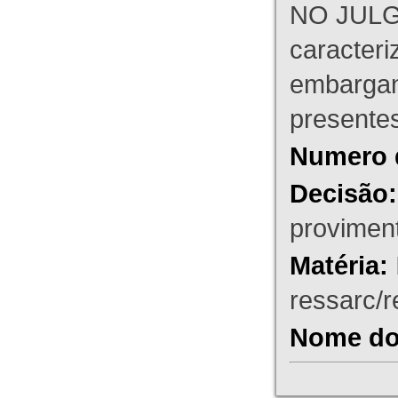
NO JULG
caracteri
embargant
presente
Numero 
Decisão:
proviment
Matéria:
ressarc/re
Nome do 