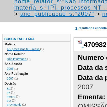
nome_relator_s:"Não Informad
materia_s:"IPI- processos NT - r
>
ano_publicacao_s:"2007"
>
n
1
resultados encont
BUSCA FACETADA
470982
Matéria
IPI- processos NT - ressa
(1)
Nome Relator
Numero 
Não Informado
(1)
Ano Sessão
Data da 
0006
(1)
Ano Publicação
Data da 
2007
(1)
Decisão
2007
ao
(1)
de
(1)
Ementa:
negou
(1)
por
(1)
OMISSÃO
provimento
(1)