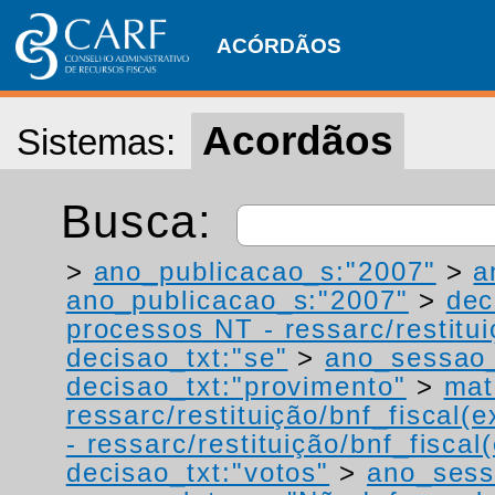
ACÓRDÃOS
Acordãos
Sistemas:
Busca:
>
ano_publicacao_s:"2007"
>
a
ano_publicacao_s:"2007"
>
dec
processos NT - ressarc/restituiç
decisao_txt:"se"
>
ano_sessao_
decisao_txt:"provimento"
>
mat
ressarc/restituição/bnf_fiscal(ex
- ressarc/restituição/bnf_fiscal(
decisao_txt:"votos"
>
ano_sess