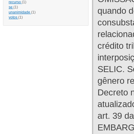
recurso
(1)
se
(1)
quando d
unanimidade
(1)
votos
(1)
consubst
relaciona
crédito tr
interpos
SELIC. S
gênero re
Decreto n
atualizad
art. 39 d
EMBARG