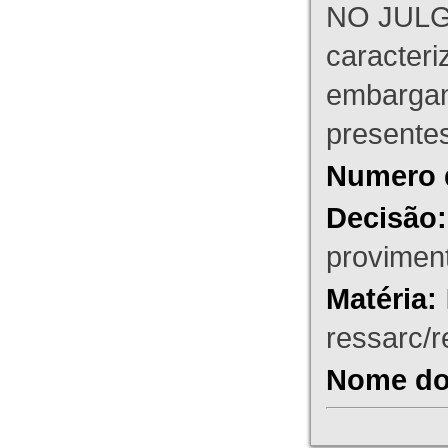
NO JULG
caracteri
embargant
presente
Numero 
Decisão:
proviment
Matéria:
ressarc/re
Nome do 