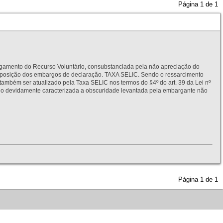
Página
1
de
1
to do Recurso Voluntário, consubstanciada pela não apreciação do
interposição dos embargos de declaração. TAXA SELIC. Sendo o ressarcimento
também ser atualizado pela Taxa SELIC nos termos do §4º do art. 39 da Lei nº
idamente caracterizada a obscuridade levantada pela embargante não
Página
1
de
1