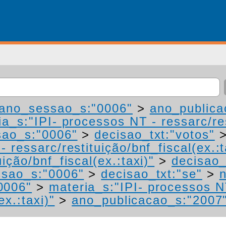
ano_sessao_s:"0006"
>
ano_publica
a_s:"IPI- processos NT - ressarc/res
ao_s:"0006"
>
decisao_txt:"votos"
 ressarc/restituição/bnf_fiscal(ex.:t
ição/bnf_fiscal(ex.:taxi)"
>
decisao_
sao_s:"0006"
>
decisao_txt:"se"
>
0006"
>
materia_s:"IPI- processos N
ex.:taxi)"
>
ano_publicacao_s:"2007