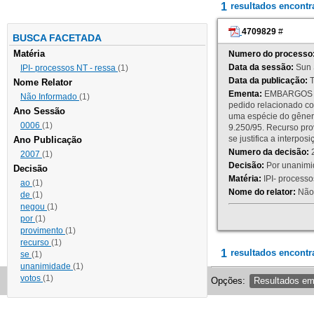
1
resultados encont
4709829
#
BUSCA FACETADA
Matéria
Numero do processo
Data da sessão:
Sun 
IPI- processos NT - ressa
(1)
Data da publicação:
T
Nome Relator
Ementa:
EMBARGOS DE
Não Informado
(1)
pedido relacionado co
Ano Sessão
uma espécie do gênero
0006
(1)
9.250/95. Recurso p
se justifica a interp
Ano Publicação
Numero da decisão:
2
2007
(1)
Decisão:
Por unanimid
Decisão
Matéria:
IPI- processos
ao
(1)
Nome do relator:
Não 
de
(1)
negou
(1)
por
(1)
provimento
(1)
recurso
(1)
1
resultados encontr
se
(1)
unanimidade
(1)
votos
(1)
Opções:
Resultados e