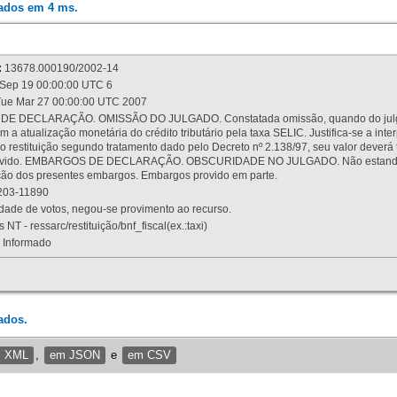
rados em 4 ms.
:
13678.000190/2002-14
Sep 19 00:00:00 UTC 6
ue Mar 27 00:00:00 UTC 2007
 DECLARAÇÃO. OMISSÃO DO JULGADO. Constatada omissão, quando do julgamen
m a atualização monetária do crédito tributário pela taxa SELIC. Justifica-se a 
 restituição segundo tratamento dado pelo Decreto nº 2.138/97, seu valor deverá 
rovido. EMBARGOS DE DECLARAÇÃO. OBSCURIDADE NO JULGADO. Não estando dev
osição dos presentes embargos. Embargos provido em parte.
03-11890
ade de votos, negou-se provimento ao recurso.
 NT - ressarc/restituição/bnf_fiscal(ex.:taxi)
Informado
ados.
m XML
,
em JSON
e
em CSV