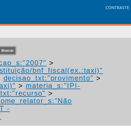
CONTRASTE
cao_s:"2007"
>
tituição/bnf_fiscal(ex.:taxi)"
>
decisao_txt:"provimento"
>
axi)"
>
materia_s:"IPI-
txt:"recurso"
>
nome_relator_s:"Não
T -
"