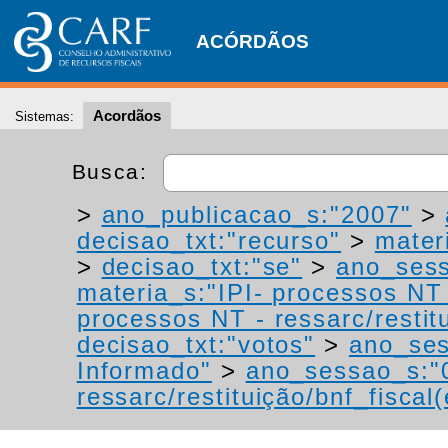
ACÓRDÃOS
Acordãos
Sistemas:
Busca:
>
ano_publicacao_s:"2007"
>
decisao_txt:"recurso"
>
materi
>
decisao_txt:"se"
>
ano_sess
materia_s:"IPI- processos NT -
processos NT - ressarc/restitu
decisao_txt:"votos"
>
ano_ses
Informado"
>
ano_sessao_s:"
ressarc/restituição/bnf_fiscal(