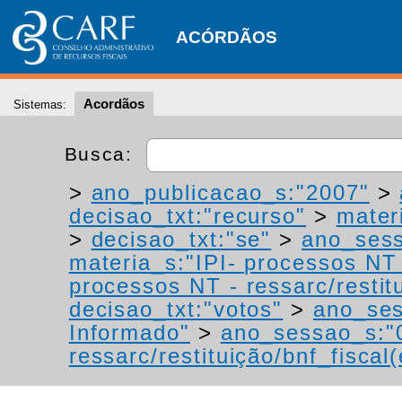
ACÓRDÃOS
Acordãos
Sistemas:
Busca:
>
ano_publicacao_s:"2007"
>
decisao_txt:"recurso"
>
materi
>
decisao_txt:"se"
>
ano_sess
materia_s:"IPI- processos NT -
processos NT - ressarc/restitu
decisao_txt:"votos"
>
ano_ses
Informado"
>
ano_sessao_s:"
ressarc/restituição/bnf_fiscal(