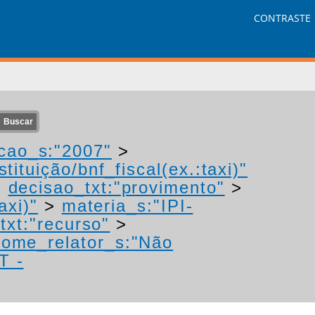
CONTRASTE
cao_s:"2007"
>
tituição/bnf_fiscal(ex.:taxi)"
>
decisao_txt:"provimento"
>
axi)"
>
materia_s:"IPI-
txt:"recurso"
>
nome_relator_s:"Não
T -