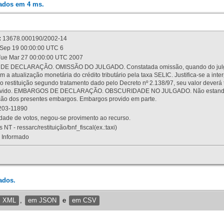
rados em 4 ms.
:
13678.000190/2002-14
Sep 19 00:00:00 UTC 6
ue Mar 27 00:00:00 UTC 2007
 DECLARAÇÃO. OMISSÃO DO JULGADO. Constatada omissão, quando do julgamen
m a atualização monetária do crédito tributário pela taxa SELIC. Justifica-se a 
 restituição segundo tratamento dado pelo Decreto nº 2.138/97, seu valor deverá 
rovido. EMBARGOS DE DECLARAÇÃO. OBSCURIDADE NO JULGADO. Não estando dev
osição dos presentes embargos. Embargos provido em parte.
03-11890
ade de votos, negou-se provimento ao recurso.
 NT - ressarc/restituição/bnf_fiscal(ex.:taxi)
Informado
ados.
m XML
,
em JSON
e
em CSV