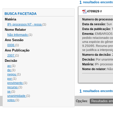
1
resultados encont
4709829
#
BUSCA FACETADA
Matéria
Numero do processo
Data da sessão:
Sun 
IPI- processos NT - ressa
(1)
Data da publicação:
T
Nome Relator
Ementa:
EMBARGOS DE
Não Informado
(1)
pedido relacionado co
Ano Sessão
uma espécie do gênero
0006
(1)
9.250/95. Recurso p
se justifica a interp
Ano Publicação
Numero da decisão:
2
2007
(1)
Decisão:
Por unanimid
Decisão
Matéria:
IPI- processos
ao
(1)
Nome do relator:
Não 
de
(1)
negou
(1)
por
(1)
provimento
(1)
recurso
(1)
1
resultados encontr
se
(1)
unanimidade
(1)
votos
(1)
Opções:
Resultados e