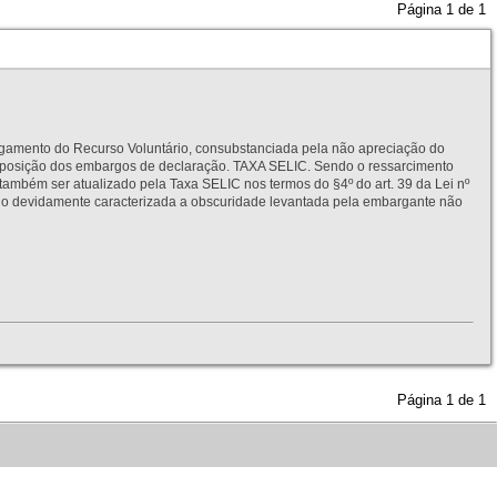
Página
1
de
1
to do Recurso Voluntário, consubstanciada pela não apreciação do
interposição dos embargos de declaração. TAXA SELIC. Sendo o ressarcimento
também ser atualizado pela Taxa SELIC nos termos do §4º do art. 39 da Lei nº
idamente caracterizada a obscuridade levantada pela embargante não
Página
1
de
1