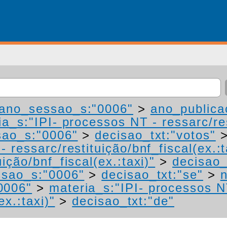
ano_sessao_s:"0006"
>
ano_publica
a_s:"IPI- processos NT - ressarc/res
ao_s:"0006"
>
decisao_txt:"votos"
 ressarc/restituição/bnf_fiscal(ex.:t
ição/bnf_fiscal(ex.:taxi)"
>
decisao_
sao_s:"0006"
>
decisao_txt:"se"
>
0006"
>
materia_s:"IPI- processos N
ex.:taxi)"
>
decisao_txt:"de"