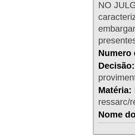
NO JULG
caracteri
embargant
presente
Numero 
Decisão:
proviment
Matéria:
ressarc/re
Nome do 