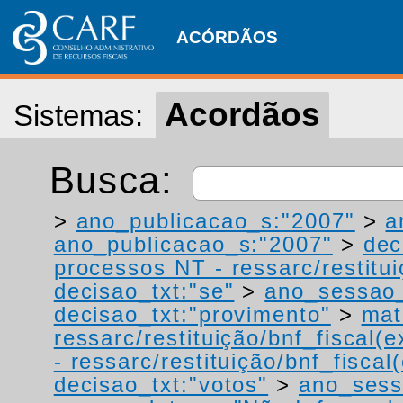
ACÓRDÃOS
Acordãos
Sistemas:
Busca:
>
ano_publicacao_s:"2007"
>
a
ano_publicacao_s:"2007"
>
dec
processos NT - ressarc/restituiç
decisao_txt:"se"
>
ano_sessao_
decisao_txt:"provimento"
>
mat
ressarc/restituição/bnf_fiscal(ex
- ressarc/restituição/bnf_fiscal(
decisao_txt:"votos"
>
ano_sess