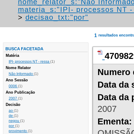
nome_relator_s:"Não Informad
materia_s:"IPI- processos NT - r
>
decisao_txt:"por"
1
resultados encont
BUSCA FACETADA
470982
Matéria
IPI- processos NT - ressa
(1)
Nome Relator
Numero 
Não Informado
(1)
Ano Sessão
Data da 
0006
(1)
Ano Publicação
Data da 
2007
(1)
Decisão
2007
ao
(1)
de
(1)
Ementa:
negou
(1)
por
(1)
OMISSÃO
provimento
(1)