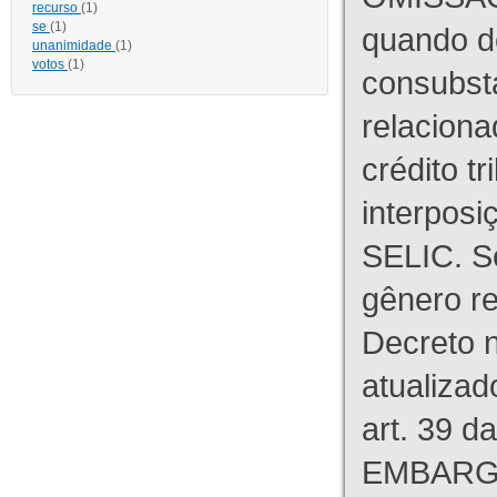
recurso
(1)
se
(1)
quando d
unanimidade
(1)
votos
(1)
consubst
relaciona
crédito tr
interpos
SELIC. S
gênero re
Decreto n
atualizad
art. 39 d
EMBARG