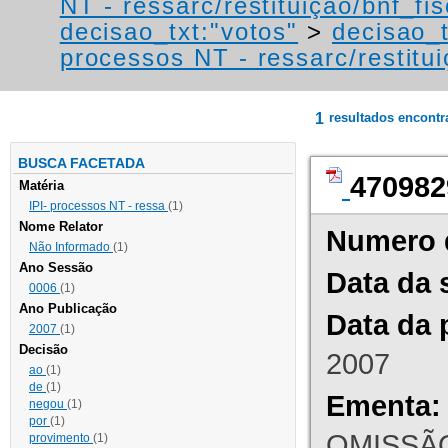
NT - ressarc/restituição/bnf_fis
decisao_txt:"votos"
>
decisao_t
processos NT - ressarc/restituiç
1
resultados encont
BUSCA FACETADA
470982
Matéria
IPI- processos NT - ressa
(1)
Nome Relator
Numero 
Não Informado
(1)
Ano Sessão
Data da 
0006
(1)
Ano Publicação
Data da 
2007
(1)
Decisão
2007
ao
(1)
de
(1)
Ementa:
negou
(1)
por
(1)
OMISSÃO
provimento
(1)