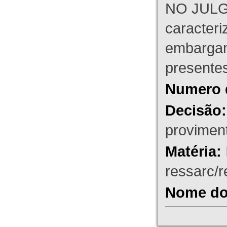
NO JULG
caracteri
embargant
presente
Numero 
Decisão:
proviment
Matéria:
ressarc/re
Nome do 