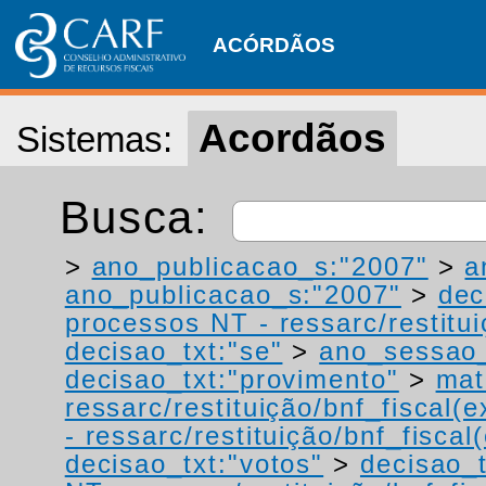
ACÓRDÃOS
Acordãos
Sistemas:
Busca:
>
ano_publicacao_s:"2007"
>
a
ano_publicacao_s:"2007"
>
dec
processos NT - ressarc/restituiç
decisao_txt:"se"
>
ano_sessao_
decisao_txt:"provimento"
>
mat
ressarc/restituição/bnf_fiscal(ex
- ressarc/restituição/bnf_fiscal(
decisao_txt:"votos"
>
decisao_t