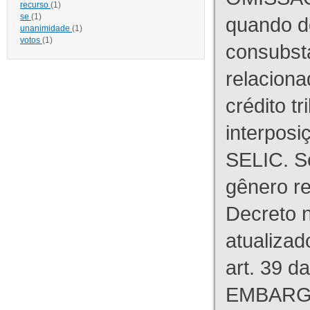
recurso
(1)
se
(1)
quando d
unanimidade
(1)
votos
(1)
consubst
relaciona
crédito tr
interpos
SELIC. S
gênero re
Decreto n
atualizad
art. 39 d
EMBARG