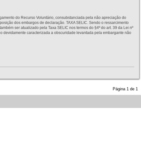
to do Recurso Voluntário, consubstanciada pela não apreciação do
interposição dos embargos de declaração. TAXA SELIC. Sendo o ressarcimento
também ser atualizado pela Taxa SELIC nos termos do §4º do art. 39 da Lei nº
idamente caracterizada a obscuridade levantada pela embargante não
Página
1
de
1