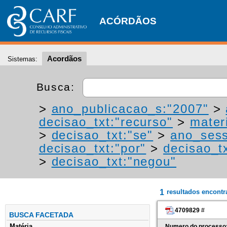
ACÓRDÃOS
Acordãos
Sistemas:
Busca:
>
ano_publicacao_s:"2007"
>
decisao_txt:"recurso"
>
materi
>
decisao_txt:"se"
>
ano_sess
decisao_txt:"por"
>
decisao_t
>
decisao_txt:"negou"
1
resultados encont
4709829
#
BUSCA FACETADA
Matéria
Numero do processo