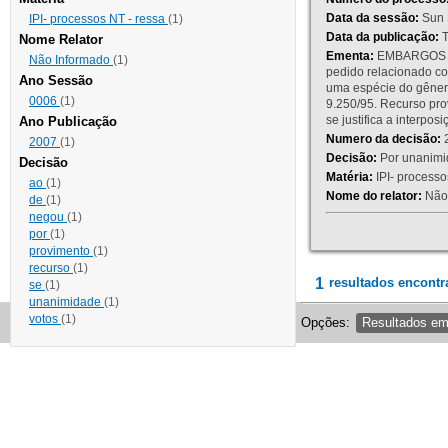
Data da sessão:
Sun 
IPI- processos NT - ressa
(1)
Data da publicação:
T
Nome Relator
Ementa:
EMBARGOS DE
Não Informado
(1)
pedido relacionado co
Ano Sessão
uma espécie do gênero
0006
(1)
9.250/95. Recurso p
se justifica a interp
Ano Publicação
Numero da decisão:
2
2007
(1)
Decisão:
Por unanimid
Decisão
Matéria:
IPI- processos
ao
(1)
Nome do relator:
Não 
de
(1)
negou
(1)
por
(1)
provimento
(1)
recurso
(1)
1
resultados encontr
se
(1)
unanimidade
(1)
votos
(1)
Opções:
Resultados e