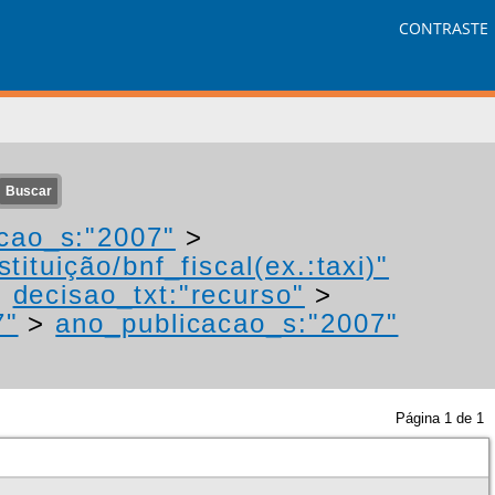
CONTRASTE
cao_s:"2007"
>
tituição/bnf_fiscal(ex.:taxi)"
>
decisao_txt:"recurso"
>
7"
>
ano_publicacao_s:"2007"
Página
1
de
1