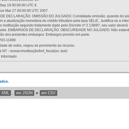
Sep 19 00:00:00 UTC 6
ue Mar 27 00:00:00 UTC 2007
 DECLARAÇÃO. OMISSÃO DO JULGADO. Constatada omissão, quando do julgamen
m a atualização monetária do crédito tributário pela taxa SELIC. Justifica-se a 
 restituição segundo tratamento dado pelo Decreto nº 2.138/97, seu valor deverá 
rovido. EMBARGOS DE DECLARAÇÃO. OBSCURIDADE NO JULGADO. Não estando dev
osição dos presentes embargos. Embargos provido em parte.
03-11890
ade de votos, negou-se provimento ao recurso.
 NT - ressarc/restituição/bnf_fiscal(ex.:taxi)
Informado
ados.
m XML
,
em JSON
e
em CSV