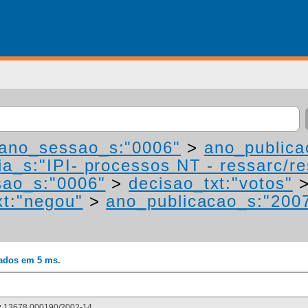
ano_sessao_s:"0006"
>
ano_publica
a_s:"IPI- processos NT - ressarc/res
ao_s:"0006"
>
decisao_txt:"votos"
xt:"negou"
>
ano_publicacao_s:"200
rados em 5 ms.
:
13678.000190/2002-14