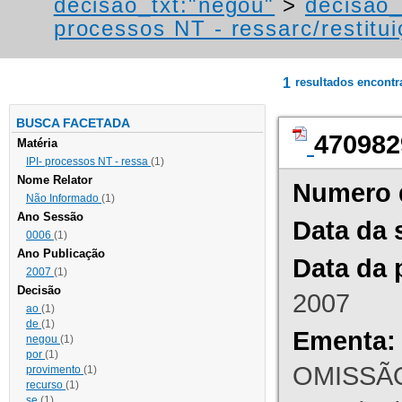
decisao_txt:"negou"
>
decisao_
processos NT - ressarc/restituiç
1
resultados encont
BUSCA FACETADA
470982
Matéria
IPI- processos NT - ressa
(1)
Nome Relator
Numero 
Não Informado
(1)
Ano Sessão
Data da 
0006
(1)
Ano Publicação
Data da 
2007
(1)
Decisão
2007
ao
(1)
de
(1)
Ementa:
negou
(1)
por
(1)
OMISSÃO
provimento
(1)
recurso
(1)
se
(1)