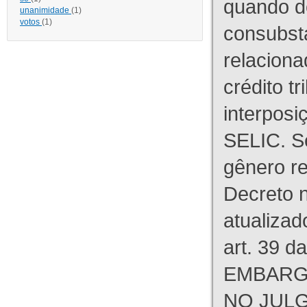
quando d
unanimidade
(1)
votos
(1)
consubst
relaciona
crédito tr
interpos
SELIC. S
gênero re
Decreto n
atualizad
art. 39 d
EMBARG
NO JULG