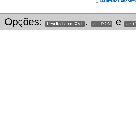
1
resultados encontr
Opções:
,
e
Resultados em XML
em JSON
em 