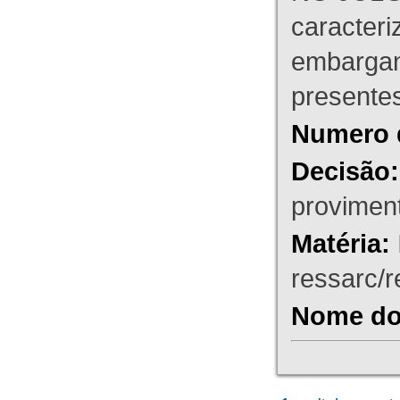
caracteri
embargant
presente
Numero 
Decisão:
proviment
Matéria:
ressarc/re
Nome do 