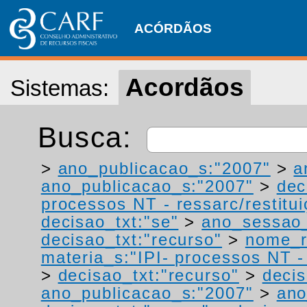
ACÓRDÃOS
Acordãos
Sistemas:
Busca:
>
ano_publicacao_s:"2007"
>
a
ano_publicacao_s:"2007"
>
dec
processos NT - ressarc/restituiç
decisao_txt:"se"
>
ano_sessao_
decisao_txt:"recurso"
>
nome_r
materia_s:"IPI- processos NT - r
>
decisao_txt:"recurso"
>
deci
ano_publicacao_s:"2007"
>
ano