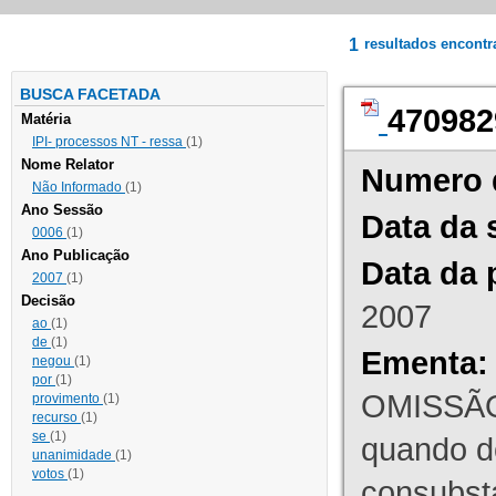
1
resultados encont
BUSCA FACETADA
470982
Matéria
IPI- processos NT - ressa
(1)
Nome Relator
Numero 
Não Informado
(1)
Ano Sessão
Data da 
0006
(1)
Ano Publicação
Data da 
2007
(1)
Decisão
2007
ao
(1)
de
(1)
Ementa:
negou
(1)
por
(1)
OMISSÃO
provimento
(1)
recurso
(1)
se
(1)
quando d
unanimidade
(1)
votos
(1)
consubst