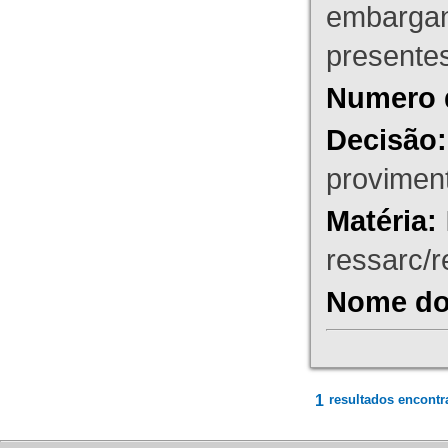
embargant
presente
Numero 
Decisão:
proviment
Matéria:
ressarc/re
Nome do 
1
resultados encontr