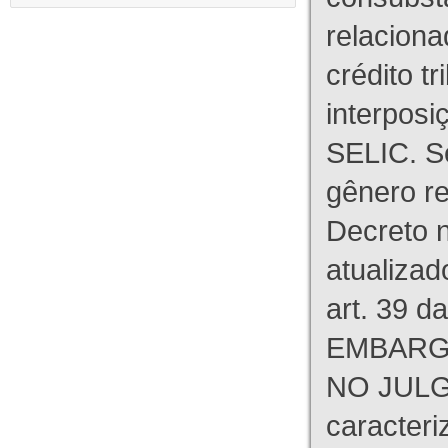
relaciona
crédito tr
interpos
SELIC. S
gênero re
Decreto n
atualizad
art. 39 d
EMBARG
NO JULG
caracteri