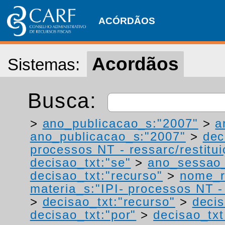
ACÓRDÃOS
Acordãos
Sistemas:
Busca:
>
ano_publicacao_s:"2007"
>
a
ano_publicacao_s:"2007"
>
dec
processos NT - ressarc/restituiç
decisao_txt:"se"
>
ano_sessao_
decisao_txt:"recurso"
>
nome_r
materia_s:"IPI- processos NT - r
>
decisao_txt:"recurso"
>
deci
decisao_txt:"por"
>
decisao_txt