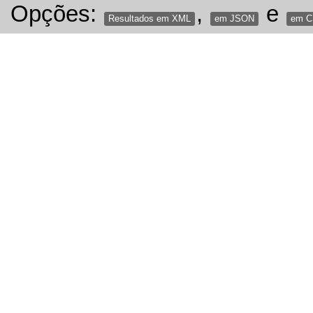
Opções:
,
e
Resultados em XML
em JSON
em 