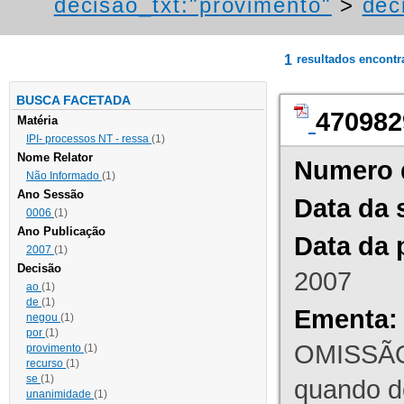
decisao_txt:"provimento"
>
dec
1
resultados encont
BUSCA FACETADA
470982
Matéria
IPI- processos NT - ressa
(1)
Nome Relator
Numero 
Não Informado
(1)
Ano Sessão
Data da 
0006
(1)
Ano Publicação
Data da 
2007
(1)
Decisão
2007
ao
(1)
de
(1)
Ementa:
negou
(1)
por
(1)
OMISSÃO
provimento
(1)
recurso
(1)
se
(1)
quando d
unanimidade
(1)