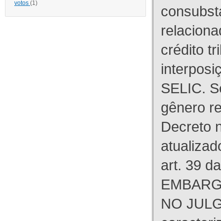
votos
(1)
consubst
relaciona
crédito tr
interpos
SELIC. S
gênero re
Decreto n
atualizad
art. 39 d
EMBARG
NO JULG