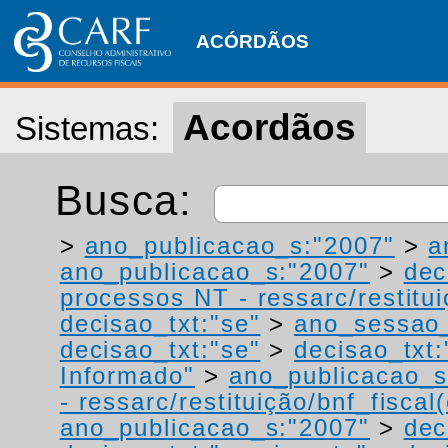
ACÓRDÃOS
Acordãos
Sistemas:
Busca:
>
ano_publicacao_s:"2007"
>
a
ano_publicacao_s:"2007"
>
dec
processos NT - ressarc/restituiç
decisao_txt:"se"
>
ano_sessao_
decisao_txt:"se"
>
decisao_txt:
Informado"
>
ano_publicacao_s
- ressarc/restituição/bnf_fiscal(
ano_publicacao_s:"2007"
>
dec