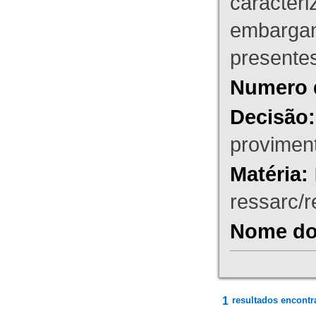
caracteri
embargant
presente
Numero 
Decisão:
proviment
Matéria:
ressarc/re
Nome do 
1
resultados encontr