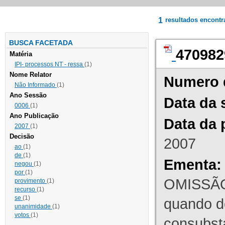
1
resultados encont
BUSCA FACETADA
470982
Matéria
IPI- processos NT - ressa
(1)
Nome Relator
Numero 
Não Informado
(1)
Ano Sessão
Data da 
0006
(1)
Ano Publicação
Data da 
2007
(1)
Decisão
2007
ao
(1)
de
(1)
Ementa:
negou
(1)
por
(1)
OMISSÃO
provimento
(1)
recurso
(1)
se
(1)
quando d
unanimidade
(1)
votos
(1)
consubst