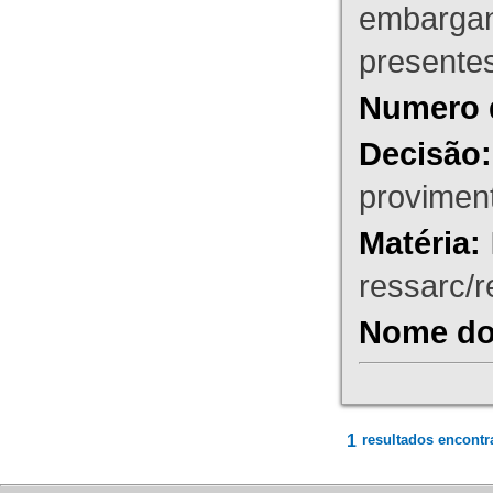
embargant
presente
Numero 
Decisão:
proviment
Matéria:
ressarc/re
Nome do 
1
resultados encontr