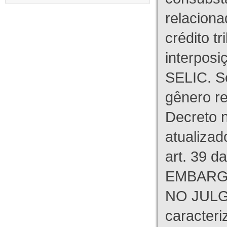
relaciona
crédito tr
interpos
SELIC. S
gênero re
Decreto n
atualizad
art. 39 d
EMBARG
NO JULG
caracteri