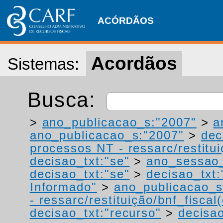
ACÓRDÃOS
Acordãos
Sistemas:
Busca:
>
ano_publicacao_s:"2007"
>
a
ano_publicacao_s:"2007"
>
dec
processos NT - ressarc/restituiç
decisao_txt:"se"
>
ano_sessao_
decisao_txt:"se"
>
decisao_txt:
Informado"
>
ano_publicacao_s
- ressarc/restituição/bnf_fiscal(
decisao_txt:"recurso"
>
decisao