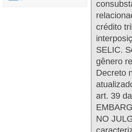
consubst
relaciona
crédito tr
interpos
SELIC. S
gênero re
Decreto n
atualizad
art. 39 d
EMBARG
NO JULG
caracteri