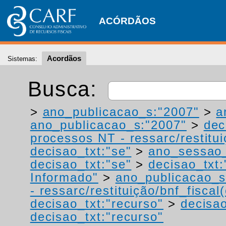
ACÓRDÃOS
Acordãos
Sistemas:
Busca:
>
ano_publicacao_s:"2007"
>
a
ano_publicacao_s:"2007"
>
dec
processos NT - ressarc/restituiç
decisao_txt:"se"
>
ano_sessao_
decisao_txt:"se"
>
decisao_txt:
Informado"
>
ano_publicacao_s
- ressarc/restituição/bnf_fiscal(
decisao_txt:"recurso"
>
decisao
decisao_txt:"recurso"