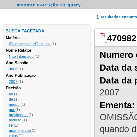
mostrar execução da query
1
resultados encont
BUSCA FACETADA
470982
Matéria
IPI- processos NT - ressa
(1)
Nome Relator
Numero 
Não Informado
(1)
Ano Sessão
Data da 
0006
(1)
Ano Publicação
Data da 
2007
(1)
Decisão
2007
ao
(1)
de
(1)
Ementa:
negou
(1)
por
(1)
OMISSÃO
provimento
(1)
recurso
(1)
se
(1)
quando d
unanimidade
(1)
votos
(1)