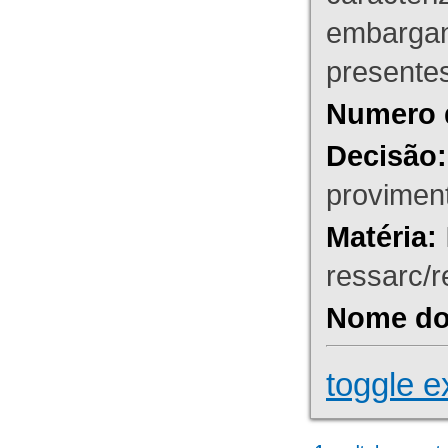
embargant
presente
Numero 
Decisão:
proviment
Matéria:
ressarc/re
Nome do 
toggle e