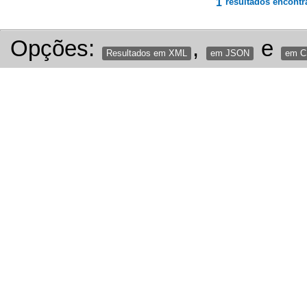
1
resultados encontr
Opções:
,
e
Resultados em XML
em JSON
em 