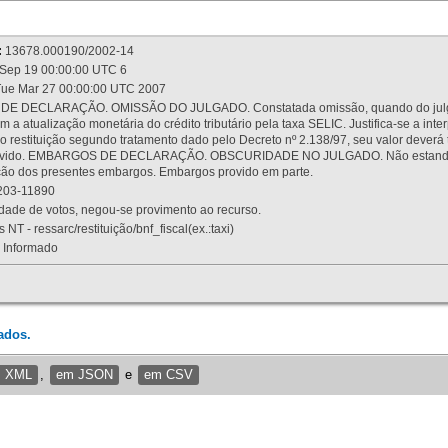
:
13678.000190/2002-14
Sep 19 00:00:00 UTC 6
ue Mar 27 00:00:00 UTC 2007
 DECLARAÇÃO. OMISSÃO DO JULGADO. Constatada omissão, quando do julgamen
m a atualização monetária do crédito tributário pela taxa SELIC. Justifica-se a 
 restituição segundo tratamento dado pelo Decreto nº 2.138/97, seu valor deverá 
rovido. EMBARGOS DE DECLARAÇÃO. OBSCURIDADE NO JULGADO. Não estando dev
osição dos presentes embargos. Embargos provido em parte.
03-11890
ade de votos, negou-se provimento ao recurso.
 NT - ressarc/restituição/bnf_fiscal(ex.:taxi)
Informado
ados.
m XML
,
em JSON
e
em CSV