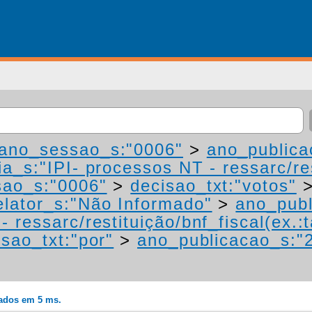
ano_sessao_s:"0006"
>
ano_publica
a_s:"IPI- processos NT - ressarc/res
ao_s:"0006"
>
decisao_txt:"votos"
lator_s:"Não Informado"
>
ano_publ
 ressarc/restituição/bnf_fiscal(ex.:t
isao_txt:"por"
>
ano_publicacao_s:"
rados em 5 ms.