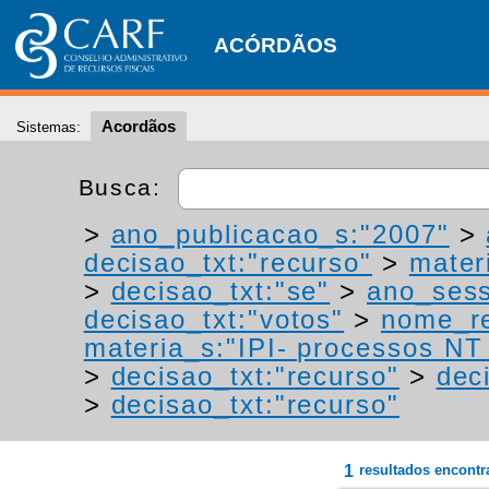
ACÓRDÃOS
Acordãos
Sistemas:
Busca:
>
ano_publicacao_s:"2007"
>
decisao_txt:"recurso"
>
materi
>
decisao_txt:"se"
>
ano_sess
decisao_txt:"votos"
>
nome_re
materia_s:"IPI- processos NT -
>
decisao_txt:"recurso"
>
dec
>
decisao_txt:"recurso"
1
resultados encont