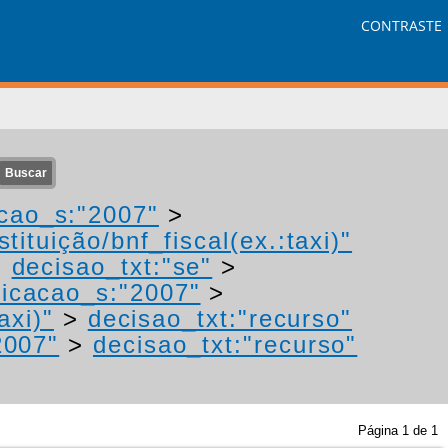
CONTRASTE
cao_s:"2007"
>
tituição/bnf_fiscal(ex.:taxi)"
>
decisao_txt:"se"
>
icacao_s:"2007"
>
axi)"
>
decisao_txt:"recurso"
2007"
>
decisao_txt:"recurso"
Página
1
de
1