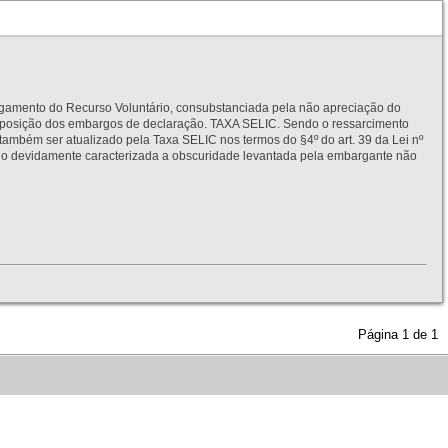
to do Recurso Voluntário, consubstanciada pela não apreciação do
interposição dos embargos de declaração. TAXA SELIC. Sendo o ressarcimento
também ser atualizado pela Taxa SELIC nos termos do §4º do art. 39 da Lei nº
idamente caracterizada a obscuridade levantada pela embargante não
Página
1
de
1