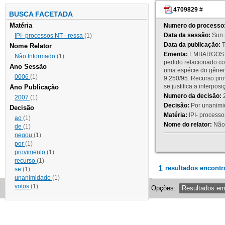
4709829
#
BUSCA FACETADA
Matéria
Numero do processo
Data da sessão:
Sun 
IPI- processos NT - ressa
(1)
Data da publicação:
T
Nome Relator
Ementa:
EMBARGOS DE
Não Informado
(1)
pedido relacionado co
Ano Sessão
uma espécie do gênero
0006
(1)
9.250/95. Recurso p
se justifica a interp
Ano Publicação
Numero da decisão:
2
2007
(1)
Decisão:
Por unanimid
Decisão
Matéria:
IPI- processos
ao
(1)
Nome do relator:
Não 
de
(1)
negou
(1)
por
(1)
provimento
(1)
recurso
(1)
1
resultados encontr
se
(1)
unanimidade
(1)
votos
(1)
Opções:
Resultados e