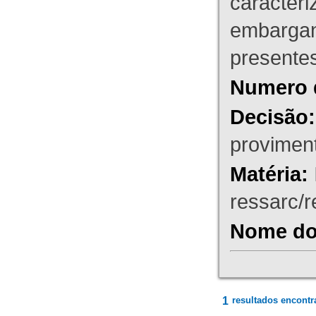
caracteri
embargant
presente
Numero 
Decisão:
proviment
Matéria:
ressarc/re
Nome do 
1
resultados encontr