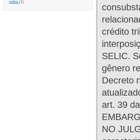
votos
(1)
consubst
relaciona
crédito tr
interpos
SELIC. S
gênero re
Decreto n
atualizad
art. 39 d
EMBARG
NO JULG