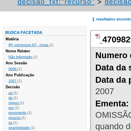
decisao_txt:"recurso"
>
decisao
1
resultados encont
BUSCA FACETADA
470982
Matéria
IPI- processos NT - ressa
(1)
Nome Relator
Numero 
Não Informado
(1)
Ano Sessão
Data da 
0006
(1)
Ano Publicação
Data da 
2007
(1)
Decisão
2007
ao
(1)
de
(1)
Ementa:
negou
(1)
por
(1)
OMISSÃO
provimento
(1)
recurso
(1)
se
(1)
quando d
unanimidade
(1)