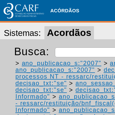
ACÓRDÃOS
Acordãos
Sistemas:
Busca:
>
ano_publicacao_s:"2007"
>
a
ano_publicacao_s:"2007"
>
dec
processos NT - ressarc/restituiç
decisao_txt:"se"
>
ano_sessao_
decisao_txt:"se"
>
decisao_txt:
Informado"
>
ano_publicacao_s
- ressarc/restituição/bnf_fiscal(
Informado"
>
ano_publicacao_s